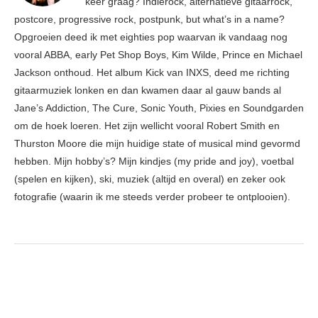
keer graag? Indierock, alternatieve gitaarrock,
postcore, progressive rock, postpunk, but what’s in a name?
Opgroeien deed ik met eighties pop waarvan ik vandaag nog
vooral ABBA, early Pet Shop Boys, Kim Wilde, Prince en Michael
Jackson onthoud. Het album Kick van INXS, deed me richting
gitaarmuziek lonken en dan kwamen daar al gauw bands al
Jane’s Addiction, The Cure, Sonic Youth, Pixies en Soundgarden
om de hoek loeren. Het zijn wellicht vooral Robert Smith en
Thurston Moore die mijn huidige state of musical mind gevormd
hebben. Mijn hobby’s? Mijn kindjes (my pride and joy), voetbal
(spelen en kijken), ski, muziek (altijd en overal) en zeker ook
fotografie (waarin ik me steeds verder probeer te ontplooien).