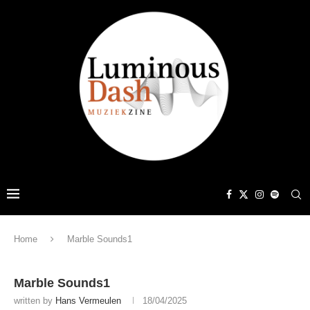
Home
Marble Sounds1
Marble Sounds1
written by
Hans Vermeulen
18/04/2025