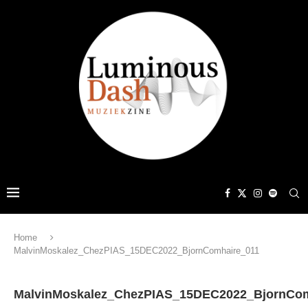
Home
MalvinMoskalez_ChezPIAS_15DEC2022_BjornComhaire_011
MalvinMoskalez_ChezPIAS_15DEC2022_BjornCom