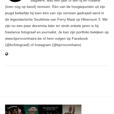
slagwerk, was een jaar of tien dj en maakte
(toen nog op band) remixen. Eén van de hoogtepunten uit zijn
jeugd beleefde hij toen één van zijn remixen gedraaid werd in
de legendarische Soulshow van Ferry Maat op Hilversum 3. We
zijn nu een paar decennia later en sinds enkele jaren is hij
freelance fotograaf en journalist. Je kan zijn portfolio bekijken op
www.bjorncomhaire.be of hem volgen op Facebook
(@bcfotograaf) of Instagram (@bjorncomhaire)