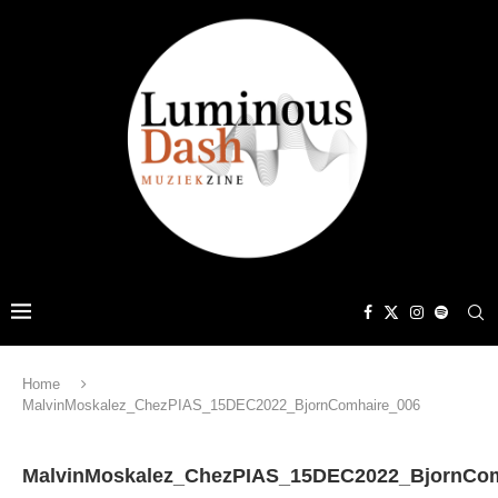
Home
MalvinMoskalez_ChezPIAS_15DEC2022_BjornComhaire_006
MalvinMoskalez_ChezPIAS_15DEC2022_BjornCom