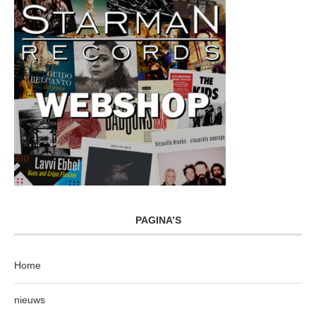
PAGINA’S
Home
nieuws