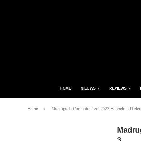
HOME
NIEUWS
REVIEWS
Home
Madrugada Cactusfestival 2023 Hannelore Diele
Madrug
3