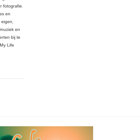
 fotografie.
ies en
 eigen,
n muziek en
rten bij te
My Life