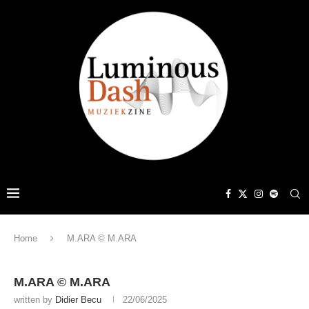
Home
M.ARA © M.ARA
M.ARA © M.ARA
written by
Didier Becu
22/06/2025