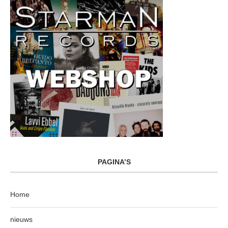
PAGINA’S
Home
nieuws