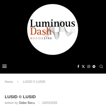
Home
LUSID © LUSID
LUSID © LUSID
written by
Didier Becu
24/03/2026