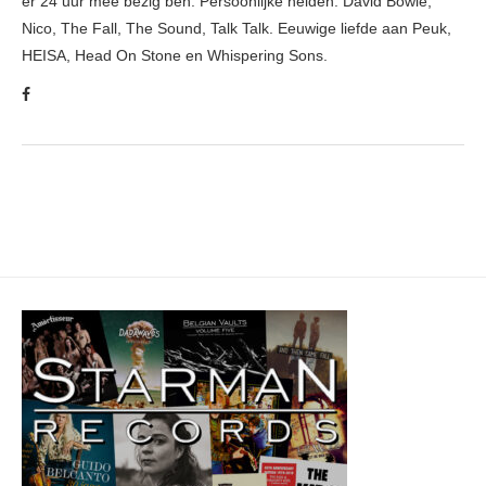
er 24 uur mee bezig ben. Persoonlijke helden: David Bowie,
Nico, The Fall, The Sound, Talk Talk. Eeuwige liefde aan Peuk,
HEISA, Head On Stone en Whispering Sons.