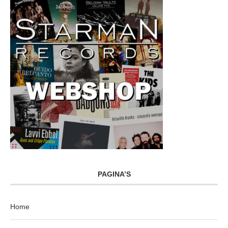
PAGINA’S
Home