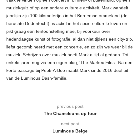
vaak te vinden op een concert in binnen- of buitenland, op een
muziekquiz of op een andere culturele activiteit. Mark wandelt
jaarlijks zijn 100 kilometertjes in het Bornemse ommeland (de
beruchte Dodentocht), is actief in het socio-culturele leven en
pikt graag een tentoonstelling mee, bij voorkeur over
hedendaagse kunst of fotografie, al dan niet tijdens een city-trip,
liefst gecombineerd met een concertje, en zo zijn we weer bij de
muziek. Schrijven over muziek heeft Mark altijd al gedaan. Tot
enkele jaren nog via een eigen blog, 'The Markec Files'. Na een
korte passage bij Peek-A-Boo maakt Mark sinds 2016 deel uit
van de Luminous Dash-familie.
previous post
The Chameleons op tour
next post
Luminous Belge