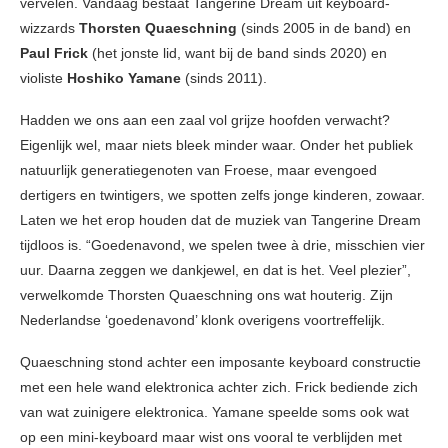
vervelen. Vandaag bestaat Tangerine Dream uit keyboard-
wizzards
Thorsten Quaeschning
(sinds 2005 in de band) en
Paul Frick
(het jonste lid, want bij de band sinds 2020) en
violiste
Hoshiko Yamane
(sinds 2011).
Hadden we ons aan een zaal vol grijze hoofden verwacht?
Eigenlijk wel, maar niets bleek minder waar. Onder het publiek
natuurlijk generatiegenoten van Froese, maar evengoed
dertigers en twintigers, we spotten zelfs jonge kinderen, zowaar.
Laten we het erop houden dat de muziek van Tangerine Dream
tijdloos is. “Goedenavond, we spelen twee à drie, misschien vier
uur. Daarna zeggen we dankjewel, en dat is het. Veel plezier”,
verwelkomde Thorsten Quaeschning ons wat houterig. Zijn
Nederlandse ‘goedenavond’ klonk overigens voortreffelijk.
Quaeschning stond achter een imposante keyboard constructie
met een hele wand elektronica achter zich. Frick bediende zich
van wat zuinigere elektronica. Yamane speelde soms ook wat
op een mini-keyboard maar wist ons vooral te verblijden met