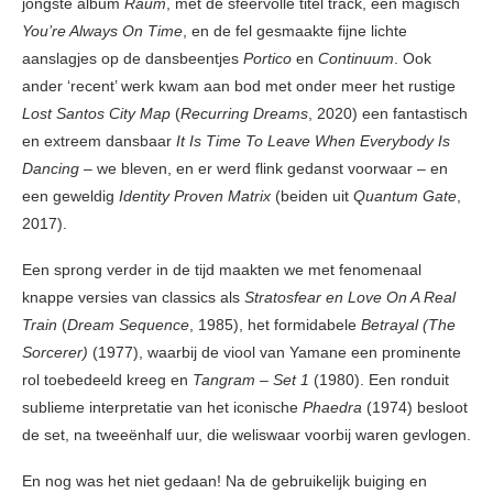
jongste album
Raum
, met de sfeervolle titel track, een magisch
You’re Always On Time
, en de fel gesmaakte fijne lichte
aanslagjes op de dansbeentjes
Portico
en
Continuum
. Ook
ander ‘recent’ werk kwam aan bod met onder meer het rustige
Lost Santos City Map
(
Recurring Dreams
, 2020) een fantastisch
en extreem dansbaar
It Is Time To Leave When Everybody Is
Dancing
– we bleven, en er werd flink gedanst voorwaar – en
een geweldig
Identity Proven Matrix
(beiden uit
Quantum Gate
,
2017).
Een sprong verder in de tijd maakten we met fenomenaal
knappe versies van classics als
Stratosfear en Love On A Real
Train
(
Dream Sequence
, 1985), het formidabele
Betrayal (The
Sorcerer)
(1977), waarbij de viool van Yamane een prominente
rol toebedeeld kreeg en
Tangram – Set 1
(1980). Een ronduit
sublieme interpretatie van het iconische
Phaedra
(1974) besloot
de set, na tweeënhalf uur, die weliswaar voorbij waren gevlogen.
En nog was het niet gedaan! Na de gebruikelijk buiging en