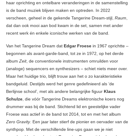
haar oprichting en ontelbare veranderingen in de samenstelling
is de band muziek blijven maken en optreden. In 2022
verscheen, geheel in de gekende Tangerine Dream-stijl,
Raum
,
dat dan ook mooi aan bod kwam in de set, samen met ander
recent werk én enkele iconische werken van de band.
Van het Tangerine Dream dat
Edgar Froese
in 1967 oprichtte –
begonnen als avant-garde-band, tot ze in 1972, op het derde
album
Zeit
, de conventionele instrumenten omruilden voor
(analoge) sequencers en synthesizers – schiet niets meer over.
Maar het huidige trio, blijft trouw aan het o zo karakteristieke
bandgeluid. Destijds werd het genre gedefinieerd als ‘de
Berlijnse school’, met als andere belangrijke figuur
Klaus
Schulze
, die vóór Tangerine Dreams elektronische koers nog
drummer was bij de band. Stichtend lid en geestelijke vader
Froese was actief in de band tot 2014, tot en met het album
Zero Gravity
. Een jaar later stierf de pionier en oervader van de
synthpop. Met de verschillende line-ups gaan we je niet