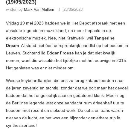
(19/05/2023)
written by
Mark Van Mullem
23/05/2023
Vrijdag 19 mei 2023 hadden we in Het Depot afspraak met een
absolute legende in muziekland, en meer bepaald in de
elektronische muziek. Nee, niet Kraftwerk, wél
Tangerine
Dream
. Al stond niet één oorspronkelijk bandlid op het podium in
Leuven. Stichtend lid
Edgar Froese
kan je dat niet kwalijk
nemen, want die wisselde het tijdelijke met het eeuwige in 2015.
Het genieten was er niet minder om.
Weidse keyboardtapijten die ons zo terug katapulteerden naar
de jaren zeventig en tachtig, zonder dat we ooit maar het gevoel
hadden dat het ongelooflijk saai en gedateerd klonk. Meer nog:
de Berlijnse legende wist onze aandacht ruim drieënhalf uur te
houden, met recent en stokoud werk. De oohs en aahs waren
niet van de lucht, en het was een bijzonder genietbare trip in
synthesizerland!