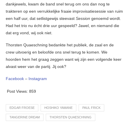
dankjewels, kwam de band snel terug om ons dan nog te
trakteren op een verrukkelijke fraaie improvisatiesessie van ruim
een half uur, dat setlistgewijs steevast
Session
genoemd wordt.
Had het trio nu écht drie uur gespeeld? Jawel, en niemand die
dat erg vond, wij ook niet.
Thorsten Quaeschning bedankte het publiek, de zaal en de
crew uitvoerig en beloofde ons snel terug te komen. We
hoorden hem het graag zeggen want wij zijn een volgende keer
alvast weer van de partij. Jij ook?
Facebook
–
Instagram
Post Views:
859
EDGAR FROESE
HOSHIKO YAMANE
PAUL FRICK
TANGERINE DREAM
THORSTEN QUAESCHNING