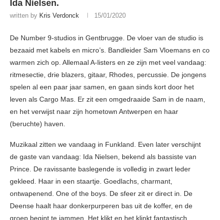
Ida Nielsen.
written by
Kris Verdonck
15/01/2020
De Number 9-studios in Gentbrugge. De vloer van de studio is
bezaaid met kabels en micro’s. Bandleider Sam Vloemans en co
warmen zich op. Allemaal A-listers en ze zijn met veel vandaag:
ritmesectie, drie blazers, gitaar, Rhodes, percussie. De jongens
spelen al een paar jaar samen, en gaan sinds kort door het
leven als Cargo Mas. Er zit een omgedraaide Sam in de naam,
en het verwijst naar zijn hometown Antwerpen en haar
(beruchte) haven.
Muzikaal zitten we vandaag in Funkland. Even later verschijnt
de gaste van vandaag: Ida Nielsen, bekend als bassiste van
Prince. De ravissante baslegende is volledig in zwart leder
gekleed. Haar in een staartje. Goedlachs, charmant,
ontwapenend. One of the boys. De sfeer zit er direct in. De
Deense haalt haar donkerpurperen bas uit de koffer, en de
groep begint te jammen. Het klikt en het klinkt fantastisch.