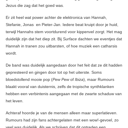
Jezus die zag dat het goed was.
Er zit heel wat power achter de elektronica van Hannah,
Stefanie, Jonas en Pieter-Jan. Iedere beat kruipt door je huid,
terwijl Hannahs stem voortdurend voor kippenvel zorgt. Het mag
duidelijk zijn dat het diep zit. Bij
Surface
dachten we eventjes dat
Hannah in tranen zou uitbarsten, of hoe muziek een catharsis
wordt.
De band was duidelijk aangedaan door het feit dat ze dit hadden
gepresteerd en gingen door tot op het uiterste. Soms
bloedstollend mooie pop (
Pew Pew
of
Ibiza
), maar Rumours
blaakt vooral van duisternis, zelfs de tropische synthklanken
hebben een verbintenis aangegaan met de zwarte schaduw van
het leven.
Achteraf hoorde je van de mensen alleen maar superlatieven.
Rumours had zijn fans achtergelaten met een wow!-gevoel, zo
veel was duidelijk. Als we schrijven dat dit optreden een