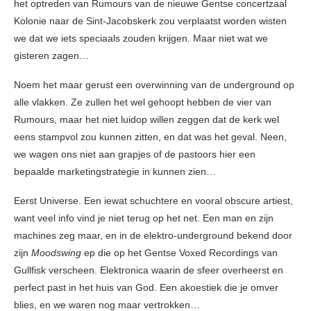
het optreden van Rumours van de nieuwe Gentse concertzaal
Kolonie naar de Sint-Jacobskerk zou verplaatst worden wisten
we dat we iets speciaals zouden krijgen. Maar niet wat we
gisteren zagen…
Noem het maar gerust een overwinning van de underground op
alle vlakken. Ze zullen het wel gehoopt hebben de vier van
Rumours, maar het niet luidop willen zeggen dat de kerk wel
eens stampvol zou kunnen zitten, en dat was het geval. Neen,
we wagen ons niet aan grapjes of de pastoors hier een
bepaalde marketingstrategie in kunnen zien…
Eerst Universe. Een iewat schuchtere en vooral obscure artiest,
want veel info vind je niet terug op het net. Een man en zijn
machines zeg maar, en in de elektro-underground bekend door
zijn
Moodswing
ep die op het Gentse Voxed Recordings van
Gullfisk verscheen. Elektronica waarin de sfeer overheerst en
perfect past in het huis van God. Een akoestiek die je omver
blies, en we waren nog maar vertrokken…