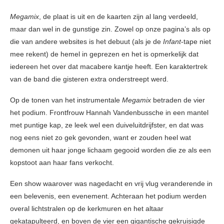
Megamix
, de plaat is uit en de kaarten zijn al lang verdeeld,
maar dan wel in de gunstige zin. Zowel op onze pagina’s als op
die van andere websites is het debuut (als je de
Infant
-tape niet
mee rekent) de hemel in geprezen en het is opmerkelijk dat
iedereen het over dat macabere kantje heeft. Een karaktertrek
van de band die gisteren extra onderstreept werd.
Op de tonen van het instrumentale
Megamix
betraden de vier
het podium. Frontfrouw Hannah Vandenbussche in een mantel
met puntige kap, ze leek wel een duiveluitdrijfster, en dat was
nog eens niet zo gek gevonden, want er zouden heel wat
demonen uit haar jonge lichaam gegooid worden die ze als een
kopstoot aan haar fans verkocht.
Een show waarover was nagedacht en vrij vlug veranderende in
een belevenis, een evenement. Achteraan het podium werden
overal lichtstralen op de kerkmuren en het altaar
gekatapulteerd, en boven de vier een gigantische gekruisigde