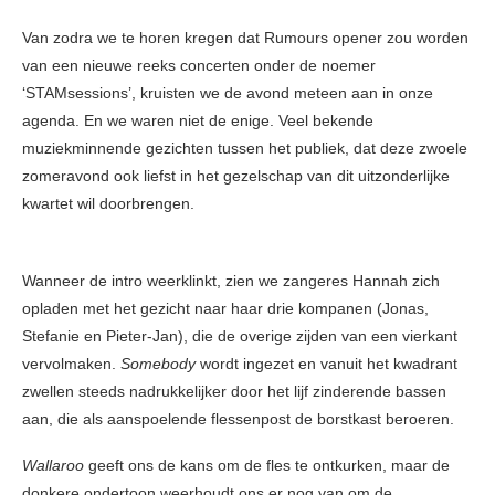
Van zodra we te horen kregen dat Rumours opener zou worden
van een nieuwe reeks concerten onder de noemer
‘STAMsessions’, kruisten we de avond meteen aan in onze
agenda. En we waren niet de enige. Veel bekende
muziekminnende gezichten tussen het publiek, dat deze zwoele
zomeravond ook liefst in het gezelschap van dit uitzonderlijke
kwartet wil doorbrengen.
Wanneer de intro weerklinkt, zien we zangeres Hannah zich
opladen met het gezicht naar haar drie kompanen (Jonas,
Stefanie en Pieter-Jan), die de overige zijden van een vierkant
vervolmaken.
Somebody
wordt ingezet en vanuit het kwadrant
zwellen steeds nadrukkelijker door het lijf zinderende bassen
aan, die als aanspoelende flessenpost de borstkast beroeren.
Wallaroo
geeft ons de kans om de fles te ontkurken, maar de
donkere ondertoon weerhoudt ons er nog van om de