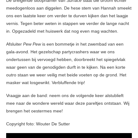
De dreigende sloophamer van
Surface
slaat die droom echter
meedogenloos aan diggelen. De hese stem van Hannah smeekt
ons een laatste keer om verder te durven kijken dan het laagje
vernis. Tegen beter weten in stappen we verder de lange nacht
in. Opgezadeld met huiswerk dat nog even mag wachten.
Afsluiter
Pew Pew
is een bommetje in het zwembad van een
gala-avond. Het gezelschap partycrashers waar we ons
ondertussen bij vervoegd hebben, doorbreekt het spiegelvlak
waar geen van de genodigden durft in te kijken. Na een korte
outro staan we weer veilig met beide voeten op de grond. Het
masker wat losgewrikt. Verbluffende trip!
Vraagje aan de band: neem ons de volgende keer alstublieft
mee naar de wondere wereld waar deze pareltjes ontstaan. Wij
brengen het oestermes mee!
Copyright foto: Wouter De Sutter