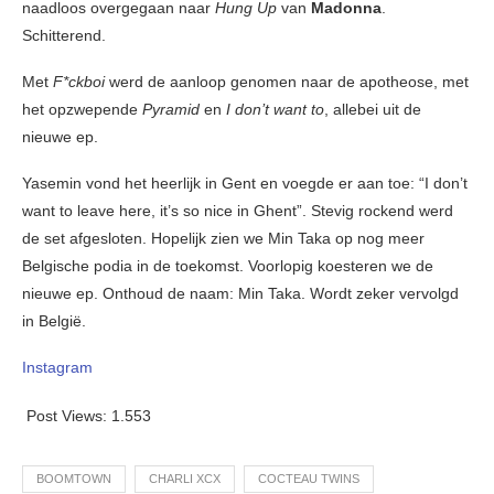
naadloos overgegaan naar
Hung Up
van
Madonna
.
Schitterend.
Met
F*ckboi
werd de aanloop genomen naar de apotheose, met
het opzwepende
Pyramid
en
I don’t want to
, allebei uit de
nieuwe ep.
Yasemin vond het heerlijk in Gent en voegde er aan toe: “I don’t
want to leave here, it’s so nice in Ghent”. Stevig rockend werd
de set afgesloten. Hopelijk zien we Min Taka op nog meer
Belgische podia in de toekomst. Voorlopig koesteren we de
nieuwe ep. Onthoud de naam: Min Taka. Wordt zeker vervolgd
in België.
Instagram
Post Views:
1.553
BOOMTOWN
CHARLI XCX
COCTEAU TWINS