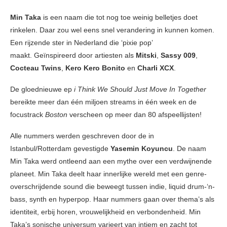
Min Taka
is een naam die tot nog toe weinig belletjes doet
rinkelen. Daar zou wel eens snel verandering in kunnen komen.
Een rijzende ster in Nederland die ‘pixie pop’
maakt. Geïnspireerd door artiesten als
Mitski
,
Sassy 009
,
Cocteau Twins
,
Kero Kero Bonito
en
Charli XCX
.
De gloednieuwe ep
i Think We Should Just Move In Together
bereikte meer dan één miljoen streams in één week en de
focustrack
Boston
verscheen op meer dan 80 afspeellijsten!
Alle nummers werden geschreven door de in
Istanbul/Rotterdam gevestigde
Yasemin Koyuncu
. De naam
Min Taka werd ontleend aan een mythe over een verdwijnende
planeet. Min Taka deelt haar innerlijke wereld met een genre-
overschrijdende sound die beweegt tussen indie, liquid drum-‘n-
bass, synth en hyperpop. Haar nummers gaan over thema’s als
identiteit, erbij horen, vrouwelijkheid en verbondenheid. Min
Taka’s sonische universum varieert van intiem en zacht tot