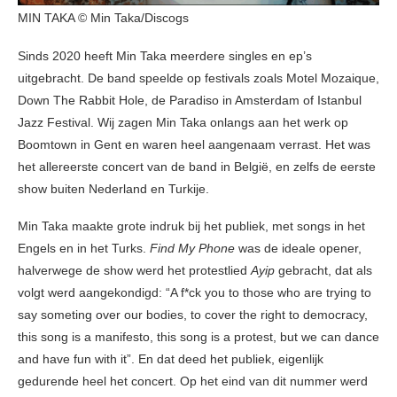
MIN TAKA © Min Taka/Discogs
Sinds 2020 heeft Min Taka meerdere singles en ep’s
uitgebracht. De band speelde op festivals zoals Motel Mozaique,
Down The Rabbit Hole, de Paradiso in Amsterdam of Istanbul
Jazz Festival. Wij zagen Min Taka onlangs aan het werk op
Boomtown in Gent en waren heel aangenaam verrast. Het was
het allereerste concert van de band in België, en zelfs de eerste
show buiten Nederland en Turkije.
Min Taka maakte grote indruk bij het publiek, met songs in het
Engels en in het Turks.
Find My Phone
was de ideale opener,
halverwege de show werd het protestlied
Ayip
gebracht, dat als
volgt werd aangekondigd: “A f*ck you to those who are trying to
say someting over our bodies, to cover the right to democracy,
this song is a manifesto, this song is a protest, but we can dance
and have fun with it”. En dat deed het publiek, eigenlijk
gedurende heel het concert. Op het eind van dit nummer werd