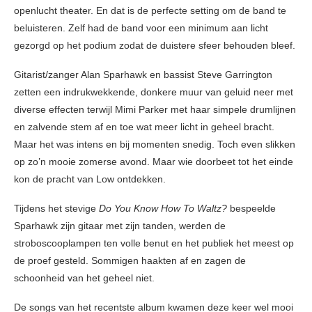
openlucht theater. En dat is de perfecte setting om de band te
beluisteren. Zelf had de band voor een minimum aan licht
gezorgd op het podium zodat de duistere sfeer behouden bleef.
Gitarist/zanger Alan Sparhawk en bassist Steve Garrington
zetten een indrukwekkende, donkere muur van geluid neer met
diverse effecten terwijl Mimi Parker met haar simpele drumlijnen
en zalvende stem af en toe wat meer licht in geheel bracht.
Maar het was intens en bij momenten snedig. Toch even slikken
op zo’n mooie zomerse avond. Maar wie doorbeet tot het einde
kon de pracht van Low ontdekken.
Tijdens het stevige
Do You Know How To Waltz?
bespeelde
Sparhawk zijn gitaar met zijn tanden, werden de
stroboscooplampen ten volle benut en het publiek het meest op
de proef gesteld. Sommigen haakten af en zagen de
schoonheid van het geheel niet.
De songs van het recentste album kwamen deze keer wel mooi