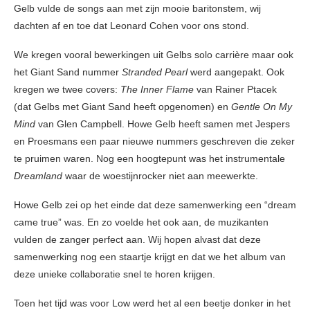
Gelb vulde de songs aan met zijn mooie baritonstem, wij
dachten af en toe dat Leonard Cohen voor ons stond.
We kregen vooral bewerkingen uit Gelbs solo carrière maar ook
het Giant Sand nummer
Stranded
Pearl
werd aangepakt. Ook
kregen we twee covers:
The Inner Flame
van Rainer Ptacek
(dat Gelbs met Giant Sand heeft opgenomen) en
Gentle
On My
Mind
van Glen Campbell. Howe Gelb heeft samen met Jespers
en Proesmans een paar nieuwe nummers geschreven die zeker
te pruimen waren. Nog een hoogtepunt was het instrumentale
Dreamland
waar de woestijnrocker niet aan meewerkte.
Howe Gelb zei op het einde dat deze samenwerking een “dream
came true” was. En zo voelde het ook aan, de muzikanten
vulden de zanger perfect aan. Wij hopen alvast dat deze
samenwerking nog een staartje krijgt en dat we het album van
deze unieke collaboratie snel te horen krijgen.
Toen het tijd was voor Low werd het al een beetje donker in het