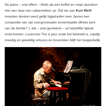
De piano – met effect – klinkt als een buffet en roept daardoor
hier een daar een cabaretsfeer op. Dat we aan
Kurt Weill
moesten denken werd gelijk bijgetreden toen James een
compositie van zijn overgrootvader bovenhaalde (Britse kant
van de familie? ), dat – snel gerekend – uit hetzelfde tijdvak
moet komen. Loverman Trio is jazz zoals het bedoeld is, vrijelijk,
moedig en geweldig virtuoos én bovendien blijft het toegankelijk.