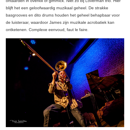
ontaarden in overkill of gimmick. Niet zo bij Loverman trio. Hier
blijft het een geloofwaardig muzikaal geheel. De strakke
basgrooves en dito drums houden het geheel behapbaar voor
de luisteraar, waardoor James zijn muzikale acrobatiek kan
ontketenen. Complexe eenvoud, faut le faire.