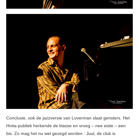
Conclusie, ook de jazzversie van Loverman slaat gensters. Het
Hnita-publiek herkende de klasse en vroeg – nee eiste – een
bis. Zo mag het nu wel gezegd worden : Juul, de club is