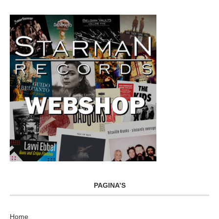
PAGINA’S
Home