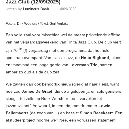
Jazz Club (12/09/2025)
written by
Luminous Dash
14/09/2025
Foto’s: Dirk Wouters / Tekst: Gert Verbist
Een volle zaal voor misschien wel de meest prikkelende affiche
van het verjaardagsweekend van Hnita Jazz Club. De club viert
ste
zijn 70
(!) verjaardag met een programma dat het hele
spectrum overspant. Van classic jazz, de
Hnita Bigband
, blues
en vanavond een jonge garde van
Loverman Trio,
samen
amper zo oud als de club zelf.
We zakten dan ook behoorlijk nieuwsgierig af naar Heist, want
hoe zou
James De Graef,
die de afgelopen jaren solo gensters
sloeg – tot zelfs op Rock Werchter toe – vervellen tot
jazzmuzikant? Antwoord; in een trio, met drummer
Lowie
Pallemaerts
(de zoon van…) en bassist
Simon Beeckaert
. Een
afstudeerproject hoorde we? Nee, een volwassen statement!