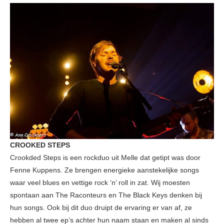
CROOKED STEPS
Crookded Steps is een rockduo uit Melle dat getipt was door
Fenne Kuppens. Ze brengen energieke aanstekelijke songs
waar veel blues en vettige rock ‘n’ roll in zat. Wij moesten
spontaan aan The Raconteurs en The Black Keys denken bij
hun songs. Ook bij dit duo druipt de ervaring er van af, ze
hebben al twee ep’s achter hun naam staan en maken al sinds