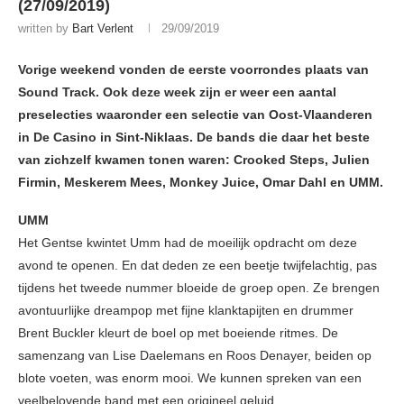
(27/09/2019)
written by
Bart Verlent
29/09/2019
Vorige weekend vonden de eerste voorrondes plaats van
Sound Track. Ook deze week zijn er weer een aantal
preselecties waaronder een selectie van Oost-Vlaanderen
in De Casino in Sint-Niklaas. De bands die daar het beste
van zichzelf kwamen tonen waren: Crooked Steps, Julien
Firmin, Meskerem Mees, Monkey Juice, Omar Dahl en UMM.
UMM
Het Gentse kwintet Umm had de moeilijk opdracht om deze
avond te openen. En dat deden ze een beetje twijfelachtig, pas
tijdens het tweede nummer bloeide de groep open. Ze brengen
avontuurlijke dreampop met fijne klanktapijten en drummer
Brent Buckler kleurt de boel op met boeiende ritmes. De
samenzang van Lise Daelemans en Roos Denayer, beiden op
blote voeten, was enorm mooi. We kunnen spreken van een
veelbelovende band met een origineel geluid.