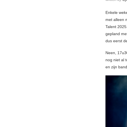
Enkele weke
met alleen 
Talent 2025
gepland me
dus eerst d
Neen, 17u30
nog niet al
en zijn ban