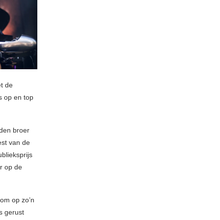
t de
s op en top
nden broer
est van de
blieksprijs
er op de
t om op zo’n
s gerust