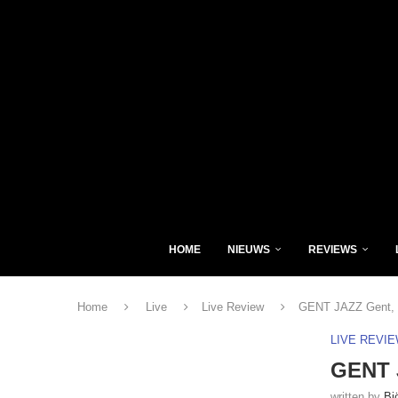
HOME
NIEUWS
REVIEWS
Home
Live
Live Review
GENT JAZZ Gent, G
LIVE REVI
GENT J
written by
Bj