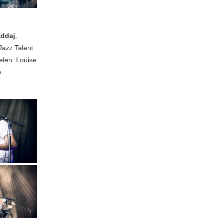
addaj
,
azz Talent
elen. Louise
e