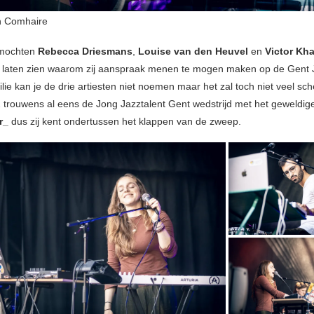
n Comhaire
mochten
Rebecca Driesmans
,
Louise van den Heuvel
en
Victor Kh
laten zien waarom zij aanspraak menen te mogen maken op de Gent J
ie kan je de drie artiesten niet noemen maar het zal toch niet veel sch
 trouwens al eens de Jong Jazztalent Gent wedstrijd met het geweldig
r_
dus zij kent ondertussen het klappen van de zweep.