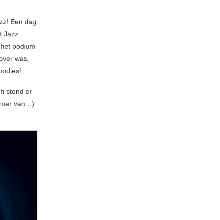
azz! Een dag
t Jazz
 het podium
over was,
oodies!
ch stond er
broer van…)