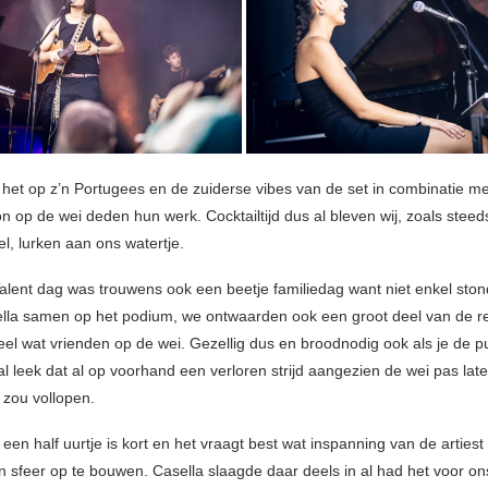
het op z’n Portugees en de zuiderse vibes van de set in combinatie me
n op de wei deden hun werk. Cocktailtijd dus al bleven wij, zoals steed
l, lurken aan ons watertje.
alent dag was trouwens ook een beetje familiedag want niet enkel sto
lla samen op het podium, we ontwaarden ook een groot deel van de r
eel wat vrienden op de wei. Gezellig dus en broodnodig ook als je de pu
al leek dat al op voorhand een verloren strijd aangezien de wei pas lat
zou vollopen.
een half uurtje is kort en het vraagt best wat inspanning van de arties
en sfeer op te bouwen. Casella slaagde daar deels in al had het voor on