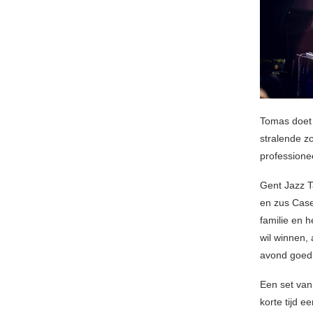
Tomas doet 
stralende zo
professionee
Gent Jazz T
en zus Case
familie en h
wil winnen, 
avond goed 
Een set van 
korte tijd e