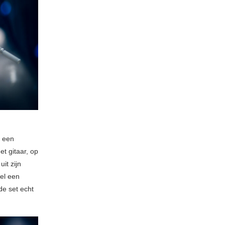
n een
t gitaar, op
it zijn
wel een
e set echt