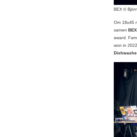
BEX © Björ
Om 18u45 
samen
BEX
award. Famil
won in 2022
Dishwashe