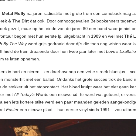
f
Metal Molly
na jaren radiostilte met grote trom een comeback mag a
rek & The Dirt
dat ook. Door omhooggevallen Belpopkenners tegenwo
oek gezet, maar op het einde van de jaren 80 een band waar je niet 
vontuur begon met hun eerste lp, uitgebracht in 1989 en wel met
Thé L
h By The Way
werd grijs gedraaid door dj’s die toen nog wisten waar kw
I hield de trein draaiende door hun twee jaar later met
Love’s Exaltati
um te laten opnemen.
ers in hart en nieren – en daarbovenop een vette streek bluesjus – sc
n monsterhit met een ballad. Ondanks het grote succes trok de band 
de stekker uit het stopcontact. Het bloed kruipt waar het niet gaan kan
 er met
All Today’s Words
een nieuwe cd. Er werd wat getourd, er ver
na een iets kortere stilte werd een paar maanden geleden aangekondig
met
Faster
een nieuwe plaat – hun eerste vinyl sinds 1991 – zou uitbre