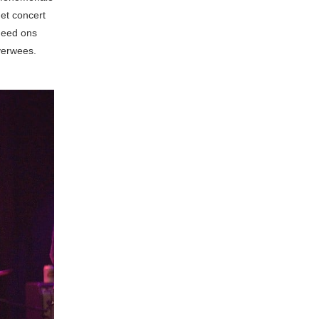
et concert
deed ons
verwees.