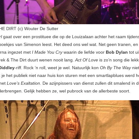
E DIRT (c) Wouter De Sutter
l
gaat over een prostituee die op de Louizalaan achter het raam tijdens 
ekjes van Simenon leest. Het deed ons wel wat. Net geen tranen, en 
rna ingezet met
I Made You Cry
waarin de liefde voor
Bob Dylan
tot u
rek & The Dirt duurt wenen nooit lang.
Act Of Love
is zo’n song die lek
Diddley
-riff. Rock ‘n roll, weet je wel. Natuurlijk kon
Oh By The Way
niet
je het publiek niet naar huis kon sturen met een smartlapblues werd h
 met
Love’s Exaltation
. De azijnpissers van dienst zullen dit smalend in 
erbrengen. Gelijk hebben ze, wel pubrock van de allerbeste soort.