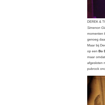
DEREK & TH
Simenon Gir
momenten bo
genoeg daa
Maar bij De
op een
Bo 
maar omdat 
afgesloten
pubrock ond