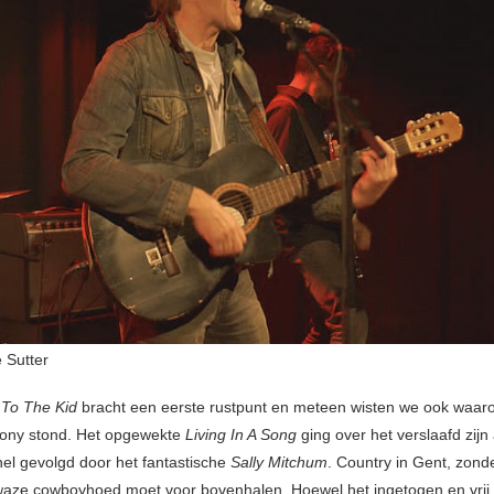
 Sutter
 To The Kid
bracht een eerste rustpunt en meteen wisten we ook waar
ony stond. Het opgewekte
Living In A Song
ging over het verslaafd zij
nel gevolgd door het fantastische
Sally Mitchum
. Country in Gent, zonde
aze cowboyhoed moet voor bovenhalen. Hoewel het ingetogen en vrij