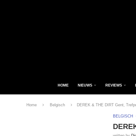
HOME
NIEUWS
REVIEWS
Home
Belgisch
DEREK & THE DIRT Gent, Trefpu
BELGISCH
DEREK 
written by
Di