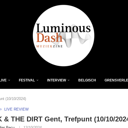
LIVE
FESTIVAL
INTERVIEW
BELGISCH
GRENSVERL
nt (10/10/2024)
LIVE REVIEW
& THE DIRT Gent, Trefpunt (10/10/202
dier Becu
12/10/2024