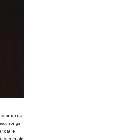
om er op de
n aan songs
r dat je
 fenomenale