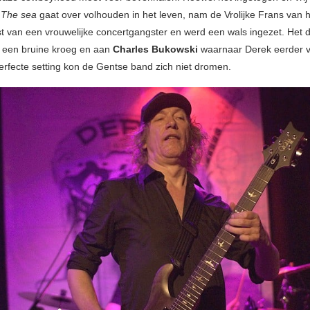
 The sea
gaat over volhouden in het leven, nam de Vrolijke Frans van h
t van een vrouwelijke concertgangster en werd een wals ingezet. Het 
 een bruine kroeg en aan
Charles Bukowski
waarnaar Derek eerder 
rfecte setting kon de Gentse band zich niet dromen.