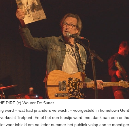
E DIRT (c) Wouter De Sutter
ng werd – wat had je anders verwacht – voorgesteld in hometown Gent
tverkocht Trefpunt. En of het een feestje werd, met dank aan een entho
 niet voor inhield om na ieder nummer het publiek volop aan te moedigen