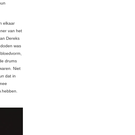
hun
n elkaar
ener van het
aan Dereks
e doden was
 bloedvorm,
de drums
waren. Niet
un
dat in
mee
A hebben.