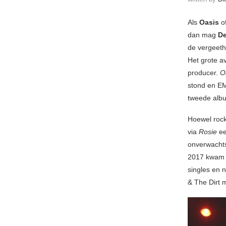
Als
Oasis
o
dan mag
De
de vergeeth
Het grote a
producer.
O
stond en EM
tweede alb
Hoewel rock
via
Rosie
ee
onverwachts 
2017 kwam
singles en 
& The Dirt 