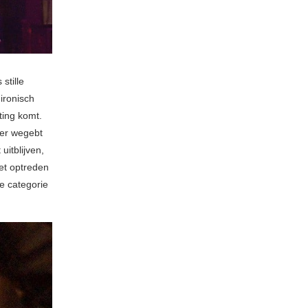
stille
ironisch
iting komt.
ker wegebt
 uitblijven,
et optreden
de categorie