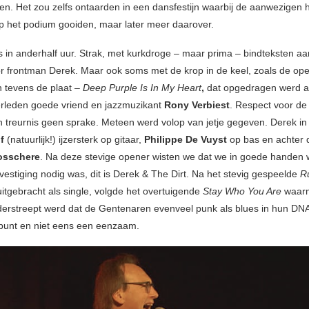
len. Het zou zelfs ontaarden in een dansfestijn waarbij de aanwezigen 
 het podium gooiden, maar later meer daarover.
in anderhalf uur. Strak, met kurkdroge – maar prima – bindteksten aa
r frontman Derek. Maar ook soms met de krop in de keel, zoals de op
n tevens de plaat –
Deep Purple Is In My Heart
,
dat opgedragen werd 
rleden goede vriend en jazzmuzikant
Rony Verbiest
. Respect voor d
n treurnis geen sprake. Meteen werd volop van jetje gegeven. Derek in
f
(natuurlijk!) ijzersterk op gitaar,
Philippe De Vuyst
op bas en achter 
osschere
. Na deze stevige opener wisten we dat we in goede handen 
vestiging nodig was, dit is Derek & The Dirt. Na het stevig gespeelde
R
itgebracht als single, volgde het overtuigende
Stay Who You Are
waar
nderstreept werd dat de Gentenaren evenveel punk als blues in hun DN
punt en niet eens een eenzaam.