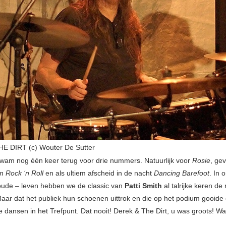
E DIRT (c) Wouter De Sutter
 kwam nog één keer terug voor drie nummers. Natuurlijk voor
Rosie
, ge
om Rock ‘n Roll
en als ultiem afscheid in de nacht
Dancing Barefoot
. In 
l oude – leven hebben we de classic van
Patti Smith
al talrijke keren d
aar dat het publiek hun schoenen uittrok en die op het podium gooid
te dansen in het Trefpunt. Dat nooit! Derek & The Dirt, u was groots! W