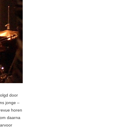
volgd door
ons jonge –
e revue horen
e om daarna
aarvoor