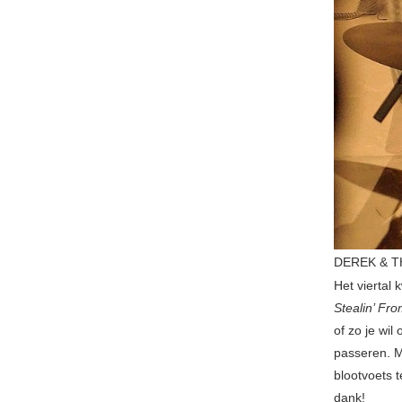
DEREK & TH
Het viertal
Stealin’ Fr
of zo je wi
passeren. M
blootvoets 
dank!