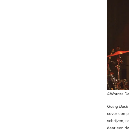
©Wouter De
Going Back
cover een p
schrijven, s
daar een dw