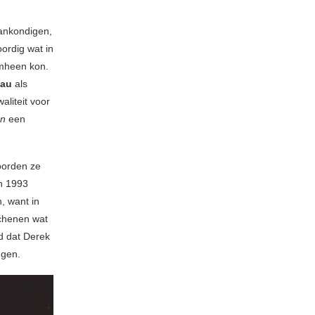
ankondigen,
ordig wat in
omheen kon.
au
als
aliteit voor
on
een
oorden ze
in 1993
, want in
schenen wat
d dat Derek
ngen.