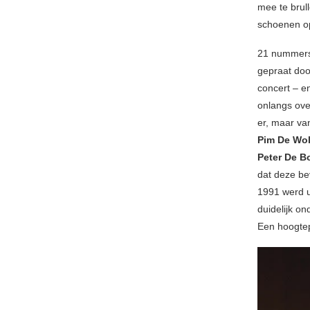
mee te brul
schoenen op
21 nummers 
gepraat doo
concert – e
onlangs ove
er, maar va
Pim De Wol
Peter De B
dat deze be
1991 werd u
duidelijk o
Een hoogte