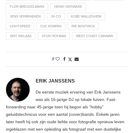
FLOR BREUGELMANS
HENRI VERVAEKE
JENS VERBRAEKEN
JH CO
KOBE WALLEGHEM
LIGHTSPEED
OJC KOMPAS
RIK BONTINCK
SINT NIKLAAS
STIJN HOFMAN
WEST COAST CARAVAN
0
ERIK JANSSENS
De eerste muziek ervaring van Erik Janssens
was als 16-jarige DJ op lokale fuiven. Fast-
forwarding naar 45-jarige toen hij begon als “hobby”
geluidstechnicus voor een aantal (cover)bands. Enkele jaren
later heeft hij ook zijn oude liefde voor fotografie opnieuw leven
ingeblazen met een opleiding als fotograaf met een duidelijke