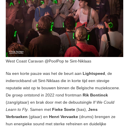
West Coast Caravan @PoolPop te Sint-Niklaas
Na een korte pauze was het de beurt aan
Lightspeed
, de
indierockband uit Sint-Niklaas die in korte tijd een stevige
reputatie wist op te bouwen binnen de Belgische muziekscene.
De groep ontstond in 2022 rond frontman
Rik Bontinck
(zang/gitaar) en brak door met de debuutsingle
If We Could
Learn to Fly
. Samen met
Fieke Soete
(bas),
Jens
Verbraeken
(gitaar) en
Henri Vervaeke
(drums) brengen ze
hun energieke sound met sterke refreinen en duidelijke