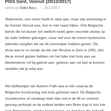
PISS Gent, Vooruit (20/12/2017)
written by
Didier Becu
20/12/2017
Statements, een mens heeft er niets aan, maar wie woensdag in
de Gentse Vooruit was, kon er niet naast kijken. Drie Belgische
bands die tot dusver (en wellicht nooit) geen seconde airplay op
de radio hebben gekregen, maar wel voor de meest hysterische
taferelen zorgden die we dit concertjaar hebben gezien. De
show was er zo eentje als die van Nirvana in Gent in 1991, één
die je moest gezien hebben om het later met trots aan uw
kleinkinderen (of bij gebrek aan, gewoon aan uw kat) te kunnen
vertellen dat je erbij was.
Het slotfeestjes van Autumn Falls was er één waarop de
Belgische tricolorevlag met trots gehesen werd. De Belgische
muziekscène zit vandaag meer dan ooit in de lift en vreemd
genoeg verkoopt ze de andere landen een flinke trap in hun luie
reet. Eigenzinnig, zonder toegevingen, en met fans die zichzelf