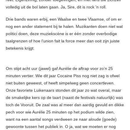
volledig uit de bol laten gaan. Ja, Sire, dit is rock ’n roll.
Drie bands waren erbij, een Waalse en twee Vlaamse, of om er
nog een ander statement bij te halen. Muzikanten doen niet wat
politici doen, deze muziekscène is er één zonder overbodige
taalgrenzen of hoe l’union fait la force meer dan ooit zijn juiste
betekenis krijgt.
Om stipt acht uur (jawel) gaf Aurélie de aftrap voor zo’n 25
minuten vertier. Wie dit jaar Cocaine Piss nog niet zag is ofwel
niet buiten geweest, of heeft simpelweg geen concertleven.
Onze favoriete Luikenaars stonden dit jaar zo wat overal, maar
de smakelijke kers op de taart (naast de festivals natuurlijk) was
toch de Vooruit. De zaal was al meer dan aardig gevuld en dikke
pech voor wie Aurélie 25 minuten op het podium wilde zien,
want na een aantal songs verdween ze naar aloude (goede)
gewoonte tussen het publiek in. O ja, wat we moeten er nog