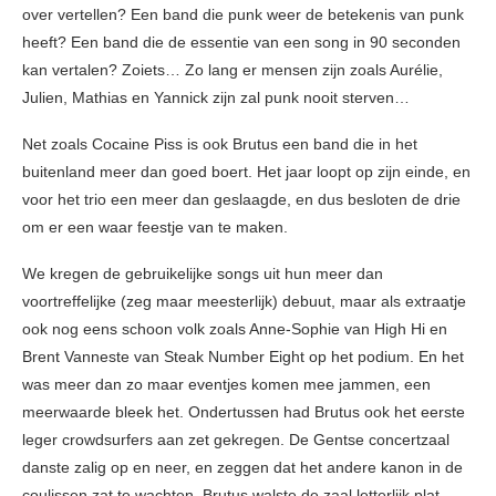
over vertellen? Een band die punk weer de betekenis van punk
heeft? Een band die de essentie van een song in 90 seconden
kan vertalen? Zoiets… Zo lang er mensen zijn zoals Aurélie,
Julien, Mathias en Yannick zijn zal punk nooit sterven…
Net zoals Cocaine Piss is ook Brutus een band die in het
buitenland meer dan goed boert. Het jaar loopt op zijn einde, en
voor het trio een meer dan geslaagde, en dus besloten de drie
om er een waar feestje van te maken.
We kregen de gebruikelijke songs uit hun meer dan
voortreffelijke (zeg maar meesterlijk) debuut, maar als extraatje
ook nog eens schoon volk zoals Anne-Sophie van High Hi en
Brent Vanneste van Steak Number Eight op het podium. En het
was meer dan zo maar eventjes komen mee jammen, een
meerwaarde bleek het. Ondertussen had Brutus ook het eerste
leger crowdsurfers aan zet gekregen. De Gentse concertzaal
danste zalig op en neer, en zeggen dat het andere kanon in de
coulissen zat te wachten. Brutus walste de zaal letterlijk plat.