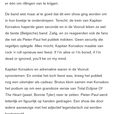
er één om rillingen van te krijgen.
De band wist maar al te goed dat dit een show ging worden om
in hun boekje te onderstrepen. Terecht, de trein van Kapitan
Korsakov haperde geen seconde en in de Vooruit leken ze wel
de beste (Belgische) band. Zalig, en zo reageerden ook de fans
die net als Pieter-Paul het publiek indoken. Geen security die
regeltjes oplegde. Alles mocht, Kapitan Korsakov maakte van
rock ’n roll opnieuw een feest. If I’m alive or I’m bored, if I’m
dead or ignored, you’ll be on my mind.
Kapitan Korsakov en adrenaline waren in de Vooruit
synoniemen. En omdat het toch feest was, kreeg het publiek
nog een uitsmijter als cadeau: Brutus klom samen met Korsakov
het podium op om een grandioze versie van
Total Eclipse Of
The Heart
(jawel, Bonnie Tyler) neer te zetten. Pieter-Paul werd
letterlijk en figuurlijk op handen gedragen. Een show die door
iedere aanwezige met het adjectief legendarisch zal worden
bestempeld…