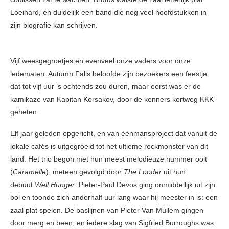
Loeihard, en duidelijk een band die nog veel hoofdstukken in
zijn biografie kan schrijven.
Vijf weesgegroetjes en evenveel onze vaders voor onze
ledematen. Autumn Falls beloofde zijn bezoekers een feestje
dat tot vijf uur ’s ochtends zou duren, maar eerst was er de
kamikaze van Kapitan Korsakov, door de kenners kortweg KKK
geheten.
Elf jaar geleden opgericht, en van éénmansproject dat vanuit de
lokale cafés is uitgegroeid tot het ultieme rockmonster van dit
land. Het trio begon met hun meest melodieuze nummer ooit
(
Caramelle
), meteen gevolgd door
The Looder
uit hun
debuut
Well Hunger
. Pieter-Paul Devos ging onmiddellijk uit zijn
bol en toonde zich anderhalf uur lang waar hij meester in is: een
zaal plat spelen. De baslijnen van Pieter Van Mullem gingen
door merg en been, en iedere slag van Sigfried Burroughs was