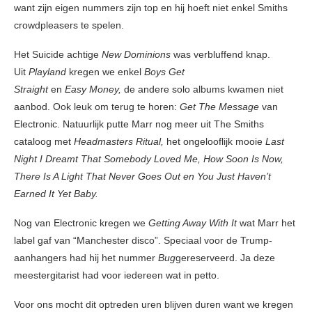
want zijn eigen nummers zijn top en hij hoeft niet enkel Smiths
crowdpleasers te spelen.
Het Suicide achtige
New Dominions
was verbluffend knap.
Uit
Playland
kregen we enkel
Boys Get
Straight
en
Easy
Money,
de andere solo albums kwamen niet
aanbod. Ook leuk om terug te horen:
Get The Message
van
Electronic. Natuurlijk putte Marr nog meer uit The Smiths
cataloog met
Headmasters Ritual,
het ongelooflijk mooie
Last
Night I
Dreamt That Somebody Loved Me, How Soon Is Now,
There Is A Light That Never Goes Out en You Just Haven’t
Earned It
Yet Baby.
Nog van Electronic kregen we
Getting Away With It
wat Marr het
label gaf van “Manchester disco”. Speciaal voor de Trump-
aanhangers had hij het nummer
Bug
gereserveerd. Ja deze
meestergitarist had voor iedereen wat in petto.
Voor ons mocht dit optreden uren blijven duren want we kregen