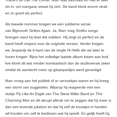
Tracers
uit
Call The
Comet
. Marr was stemvast en had er veel
zin in, vol overgave smeet hij zich. De band klonk enorm strak
en zo goed als perfect.
Als tweede nummer kregen we een sublieme versie
van
Bigmouth Strikes Again.
Ja, Marr mag Smiths songs
brengen want hij doet dat subliem. Hij zingt ze perfect en de
band heeft respect voor de originele versies. Verder kregen
we
Jeopardy
de b-kant van de single
Hi Hello
die we later te
horen kregen. Bijna het volledige laatste album kwam aan bod,
live klonk dit wat minder bombastisch dan de studioversie zeker
omdat de aandacht meer op gitaarpartijen werd gevestigd.
Marr vroeg aan het publiek of er verzoekjes waren en hij kreeg
een storm van suggesties. Waarop hij reageerde met een
stukje
Fly Like An Eagle
van The Steve Miller Band en
This
Charming Man
en dit abrupt afbrak om te zeggen dat hij meer is
dan een levende jukebox en dat hij zelf de touwtjes in handen
wil houden om zelf te beslissen wat hij speelt. En gelijk heeft hij,