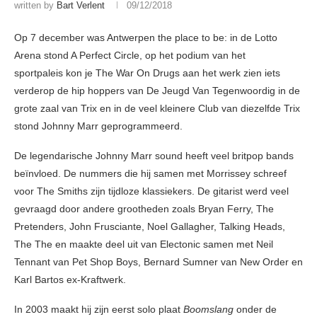
written by
Bart Verlent
09/12/2018
Op 7 december was Antwerpen the place to be: in de Lotto
Arena stond A Perfect Circle, op het podium van het
sportpaleis kon je The War On Drugs aan het werk zien iets
verderop de hip hoppers van De Jeugd Van Tegenwoordig in de
grote zaal van Trix en in de veel kleinere Club van diezelfde Trix
stond Johnny Marr geprogrammeerd.
De legendarische Johnny Marr sound heeft veel britpop bands
beïnvloed. De nummers die hij samen met Morrissey schreef
voor The Smiths zijn tijdloze klassiekers. De gitarist werd veel
gevraagd door andere grootheden zoals Bryan Ferry, The
Pretenders, John Frusciante, Noel Gallagher, Talking Heads,
The The en maakte deel uit van Electonic samen met Neil
Tennant van Pet Shop Boys, Bernard Sumner van New Order en
Karl Bartos ex-Kraftwerk.
In 2003 maakt hij zijn eerst solo plaat
Boomslang
onder de