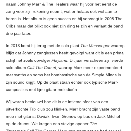
naam Johnny Marr & The Healers waar hij voor het eerst de
zang voor zijn rekening neemt, wat er helaas ook wel aan te
horen is. Het album is geen succes en hij vervoegt in 2008 The
Cribs maar dat blijkt ook niet zijn ding te zijn en verlaat de band
drie jaar later.
In 2013 komt hij terug met de solo plaat
The
Messenger
waarop
blijkt dat Johnny zanglessen heeft gevolgd want dit is een prima
schijf net zoals opvolger
Playland
. Dit jaar verscheen zijn vierde
solo album
Call The Comet
, waarop Marr meer experimenteert
met synths en soms het bombastische van de Simple Minds in
zijn sound krijgt. Op de plaat staan echter ook typische Marr-
composities met fijne gitaar melodieën.
Wij waren benieuwd hoe dit in de intieme sfeer van een
uitverkochte Trix club zou klinken. Marr bracht zijn vaste band
mee met gitarist Doviak, Iwan Gronow op bas en Jack Mitchel
op de drums. We kregen een stevige opener
The