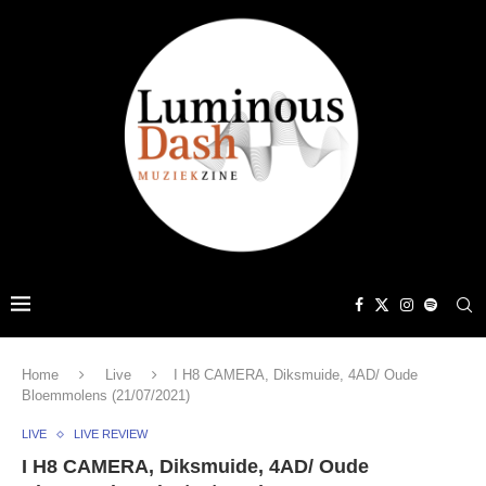
Home
Live
I H8 CAMERA, Diksmuide, 4AD/ Oude
Bloemmolens (21/07/2021)
LIVE
LIVE REVIEW
I H8 CAMERA, Diksmuide, 4AD/ Oude