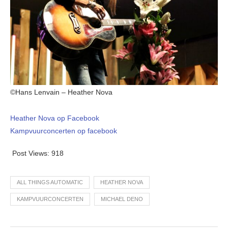
©Hans Lenvain – Heather Nova
Heather Nova op Facebook
Kampvuurconcerten op facebook
Post Views:
918
ALL THINGS AUTOMATIC
HEATHER NOVA
KAMPVUURCONCERTEN
MICHAEL DENO