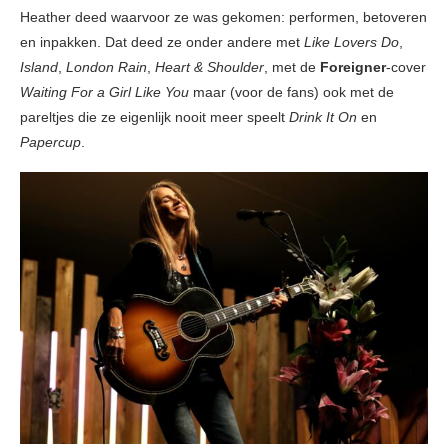
Heather deed waarvoor ze was gekomen: performen, betoveren
en inpakken. Dat deed ze onder andere met
Like Lovers Do
,
Island
,
London Rain
,
Heart & Shoulder
, met de
Foreigner
-cover
Waiting For a Girl Like You
maar (voor de fans) ook met de
pareltjes die ze eigenlijk nooit meer speelt
Drink It On
en
Papercup
.