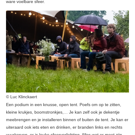
ware voelbare sfeer.
© Luc Klinckaert
Een podium in een knusse, open tent. Poefs om op te zitten,
kleine krukjes, boomstronkjes,… Je kan zelf ook je dekentje
meebrengen en je installeren binnen of buiten de tent. Je kan er
uiteraard ook iets eten en drinken, er branden links en rechts
vuurkorven, er is leuke sfeerverlichting. Alles wat er moet zijn