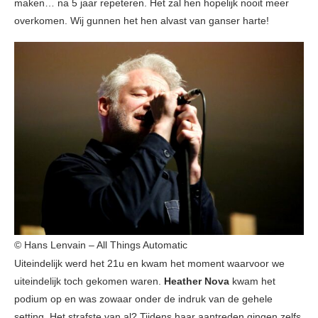
maken… na 5 jaar repeteren. Het zal hen hopelijk nooit meer
overkomen. Wij gunnen het hen alvast van ganser harte!
© Hans Lenvain – All Things Automatic
Uiteindelijk werd het 21u en kwam het moment waarvoor we
uiteindelijk toch gekomen waren.
Heather Nova
kwam het
podium op en was zowaar onder de indruk van de gehele
setting. Het strafste van al? Tijdens haar aantreden gingen zelfs