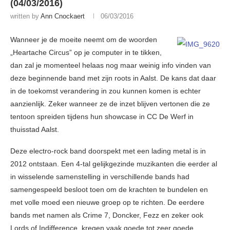
(04/03/2016)
written by
Ann Cnockaert
06/03/2016
Wanneer je de moeite neemt om de woorden
„Heartache Circus” op je computer in te tikken,
dan zal je momenteel helaas nog maar weinig info vinden van
deze beginnende band met zijn roots in Aalst. De kans dat daar
in de toekomst verandering in zou kunnen komen is echter
aanzienlijk. Zeker wanneer ze de inzet blijven vertonen die ze
tentoon spreiden tijdens hun showcase in CC De Werf in
thuisstad Aalst.
Deze electro-rock band doorspekt met een lading metal is in
2012 ontstaan. Een 4-tal gelijkgezinde muzikanten die eerder al
in wisselende samenstelling in verschillende bands had
samengespeeld besloot toen om de krachten te bundelen en
met volle moed een nieuwe groep op te richten. De eerdere
bands met namen als Crime 7, Doncker, Fezz en zeker ook
Lords of Indifference, kregen vaak goede tot zeer goede