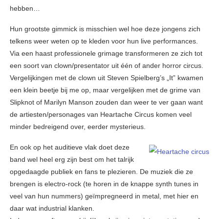
hebben…
Hun grootste gimmick is misschien wel hoe deze jongens zich
telkens weer weten op te kleden voor hun live performances.
Via een haast professionele grimage transformeren ze zich tot
een soort van clown/presentator uit één of ander horror circus.
Vergelijkingen met de clown uit Steven Spielberg’s „It” kwamen
een klein beetje bij me op, maar vergelijken met de grime van
Slipknot of Marilyn Manson zouden dan weer te ver gaan want
de artiesten/personages van Heartache Circus komen veel
minder bedreigend over, eerder mysterieus.
En ook op het auditieve vlak doet deze
band wel heel erg zijn best om het talrijk
opgedaagde publiek en fans te plezieren. De muziek die ze
brengen is electro-rock (te horen in de knappe synth tunes in
veel van hun nummers) geïmpregneerd in metal, met hier en
daar wat industrial klanken.