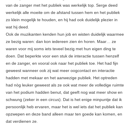
van de zanger met het publiek was werkelijk top. Serge deed
werkelijk alle moeite om de afstand tussen hem en het publiek
zo klein mogelijk te houden, en hij had ook duidelijk plezier in
wat hij deed.
Ook de muzikanten kenden hun job en wisten duidelijk waarmee
ze bezig waren: dan kon iedereen zien én horen. Maar… ze
waren voor mij soms iets teveel bezig met hun eigen ding te
doen. Dat beperkte voor een stuk de interactie tussen henzelf
en de zanger, en vooral ook naar het publiek toe. Het had fijn
geweest wanneer ook zij wat meer oogcontact en interactie
hadden met mekaar en het aanwezige publiek. Het optreden
had nòg leuker geweest als ze ook wat meer de volledige ruimte
van het podium hadden benut, dat geeft nog wat meer show en
schwung (zeker in een circus). Dat is het enige minpuntje dat ik
persoonlijk heb ervaren, maar het is wel iets dat het publiek kan
opzwepen en deze band alleen maar ten goede kan komen, en
dat verdienen ze.