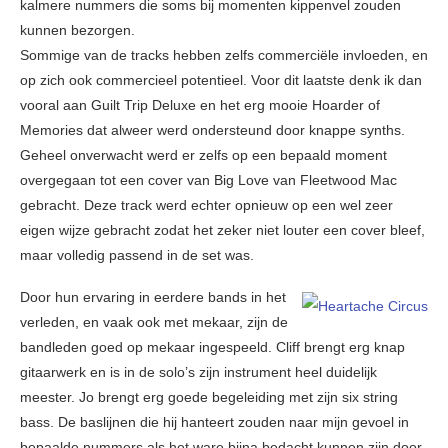
kalmere nummers die soms bij momenten kippenvel zouden
kunnen bezorgen.
Sommige van de tracks hebben zelfs commerciële invloeden, en
op zich ook commercieel potentieel. Voor dit laatste denk ik dan
vooral aan Guilt Trip Deluxe en het erg mooie Hoarder of
Memories dat alweer werd ondersteund door knappe synths.
Geheel onverwacht werd er zelfs op een bepaald moment
overgegaan tot een cover van Big Love van Fleetwood Mac
gebracht. Deze track werd echter opnieuw op een wel zeer
eigen wijze gebracht zodat het zeker niet louter een cover bleef,
maar volledig passend in de set was.
Door hun ervaring in eerdere bands in het
verleden, en vaak ook met mekaar, zijn de
bandleden goed op mekaar ingespeeld. Cliff brengt erg knap
gitaarwerk en is in de solo’s zijn instrument heel duidelijk
meester. Jo brengt erg goede begeleiding met zijn six string
bass. De baslijnen die hij hanteert zouden naar mijn gevoel in
bepaalde nummers als het ware bijna bedacht kunnen zijn door