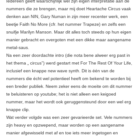
Iedereen geeft waarschijnlijk wel zijn eigen interpretatie aan de
nummers die ze brengen, maar mij doet Heartache Circus vaak
denken aan NIN, Gary Numan in zijn meer recenter werk, een
beetje Faith No More (cfr. het nummer Trapeze) en zelfs een
snuifje Marilyn Manson. Maar dit alles toch steeds op hun eigen
manier gebracht en overgoten met een dikke maar aangename
metal-saus.
Na een zeer doordachte intro (die nota bene alweer erg past in
het thema „ circus”) werd gestart met For The Rest Of Your Life,
inclusief een knappe new wave synth. Dit is één van de
nummers die écht wel potentieel heeft om bekend te worden bij
een breder publiek. Neem zeker eens de moeite om dit nummer
te beluisteren op youtube; het is niet alleen een keigoed
nummer, maar het wordt ook geruggensteund door een wel erg
knappe clip.
Wat verder volgde was een zeer gevarieerde set. Vele nummers
zijn heavy en opzwepend, maar worden op een aangename
manier afgewisseld met af en toe iets meer ingetogen en