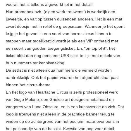
vooral: het is telkens afgewerkt tot in het detail!
Hun promobox bvb. (eigen werk trouwens!) is werkelijk een
juweeltje, en valt op tussen duizenden anderen. Het is een mat
zwart doosje met in reliëf de groepsnaam. Wanneer je het opent
krijg je het gevoel in een soort van horror-circus binnen te
stappen maar tegelijkertijd wordt je als een VIP onthaald met
een soort van gouden toegangsticket. En, “on top of it”, het
ticket blijkt dan nog eens een USB-stick te zijn met enkele van
hun nummers ter kennismaking!
De setlist is niet alleen qua nummers die vermeld worden
aantrekkelijk. Ook het papier waarop het afgedrukt staat past
binnen het circus-thema.
En het logo van Heartache Circus is zelfs professioneel werk
van Gogo Melone, een Griekse art designer/metalhead en
zangeres van Luna Obscura, en is een kunstwerkje op zich. Dat
logo is trouwens niet alleen in de prachtige banner terug te
vinden op de achtergrond van het podium, maar eveneens in
het polsbandje van de bassist. Kwestie van oog voor detail