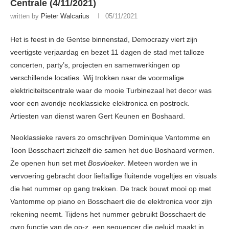
Centrale (4/11/2021)
written by
Pieter Walcarius
05/11/2021
Het is feest in de Gentse binnenstad, Democrazy viert zijn
veertigste verjaardag en bezet 11 dagen de stad met talloze
concerten, party’s, projecten en samenwerkingen op
verschillende locaties. Wij trokken naar de voormalige
elektriciteitscentrale waar de mooie Turbinezaal het decor was
voor een avondje neoklassieke elektronica en postrock.
Artiesten van dienst waren Gert Keunen en Boshaard.
Neoklassieke ravers zo omschrijven Dominique Vantomme en
Toon Bosschaert zichzelf die samen het duo Boshaard vormen.
Ze openen hun set met
Bosvloeker
. Meteen worden we in
vervoering gebracht door lieftallige fluitende vogeltjes en visuals
die het nummer op gang trekken. De track bouwt mooi op met
Vantomme op piano en Bosschaert die de elektronica voor zijn
rekening neemt. Tijdens het nummer gebruikt Bosschaert de
gyro functie van de op-z, een sequencer die geluid maakt in