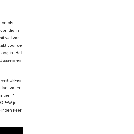
and als
een die in
oit wel van
akt voor de
lang is. Het
e Gussem en
 vertrokken.
laat vatten:
 intiem?
 FOPAW je
elingen keer