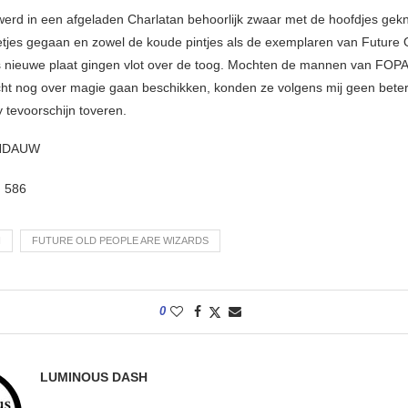
werd in een afgeladen Charlatan behoorlijk zwaar met de hoofdjes gekni
etjes gegaan en zowel de koude pintjes als de exemplaren van Future 
 nieuwe plaat gingen vlot over de toog. Mochten de mannen van FOP
ht nog over magie gaan beschikken, konden ze volgens mij geen bete
 tevoorschijn toveren.
ENDAUW
:
586
N
FUTURE OLD PEOPLE ARE WIZARDS
0
LUMINOUS DASH