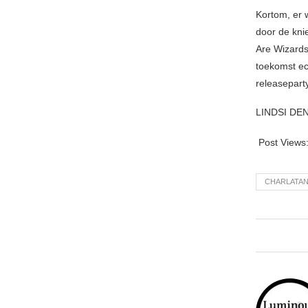
Kortom, er 
door de kni
Are Wizards
toekomst ec
releaseparty
LINDSI D
Post Views
CHARLATA