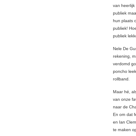
van heerlijk
publiek maa
hun plaats 
publiek! Ho
publiek lekk
Nele De Gu
rekening, m
verdomd goe
poncho leek
rollband.
Maar hé, al
van onze fa
naar de Cha
En om dat f
en Ian Clem
te maken op