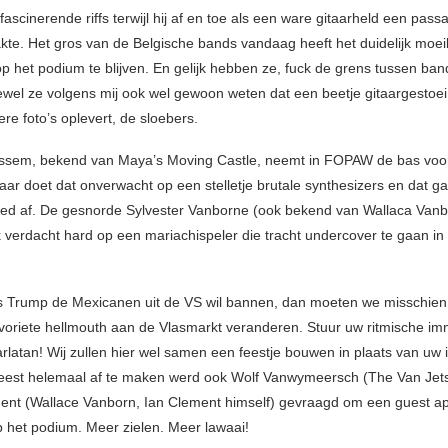
 fascinerende riffs terwijl hij af en toe als een ware gitaarheld een pas
kte. Het gros van de Belgische bands vandaag heeft het duidelijk moeil
op het podium te blijven. En gelijk hebben ze, fuck de grens tussen ban
ewel ze volgens mij ook wel gewoon weten dat een beetje gitaargestoei 
ere foto’s oplevert, de sloebers.
ssem, bekend van Maya’s Moving Castle, neemt in FOPAW de bas voo
aar doet dat onverwacht op een stelletje brutale synthesizers en dat g
d af. De gesnorde Sylvester Vanborne (ook bekend van Wallaca Vanbo
 verdacht hard op een mariachispeler die tracht undercover te gaan in 
s Trump de Mexicanen uit de VS wil bannen, dan moeten we misschien
voriete hellmouth aan de Vlasmarkt veranderen. Stuur uw ritmische im
rlatan! Wij zullen hier wel samen een feestje bouwen in plaats van uw 
eest helemaal af te maken werd ook Wolf Vanwymeersch (The Van Jets,
ent (Wallace Vanborn, Ian Clement himself) gevraagd om een guest 
 het podium. Meer zielen. Meer lawaai!