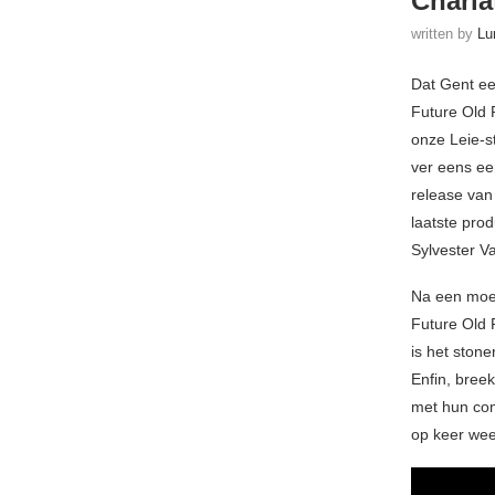
Charla
written by
Lu
Dat Gent ee
Future Old 
onze Leie-st
ver eens ee
release va
laatste pro
Sylvester V
Na een moei
Future Old 
is het ston
Enfin, breek
met hun com
op keer wee