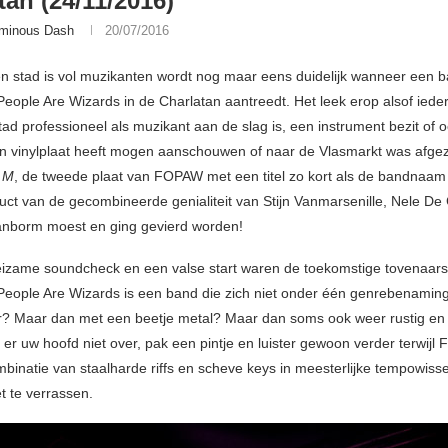
tan (24/11/2016)
minous Dash
20/07/2016
n stad is vol muzikanten wordt nog maar eens duidelijk wanneer een b
People Are Wizards in de Charlatan aantreedt. Het leek erop alsof ieder
ad professioneel als muzikant aan de slag is, een instrument bezit of o
n vinylplaat heeft mogen aanschouwen of naar de Vlasmarkt was afgez
n
M
, de tweede plaat van FOPAW met een titel zo kort als de bandnaam 
duct van de gecombineerde genialiteit van Stijn Vanmarsenille, Nele D
anborm moest en ging gevierd worden!
zame soundcheck en een valse start waren de toekomstige tovenaars
People Are Wizards is een band die zich niet onder één genrebenaming 
er? Maar dan met een beetje metal? Maar dan soms ook weer rustig en
 er uw hoofd niet over, pak een pintje en luister gewoon verder terwijl
binatie van staalharde riffs en scheve keys in meesterlijke tempowiss
t te verrassen.