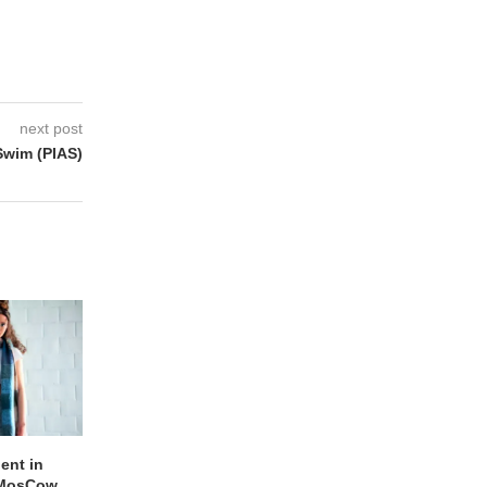
next post
Swim (PIAS)
lent in
APOTH – Nelson
LIGHTSPEED speelt
 MosCow
THE SHEILA DIVINE in