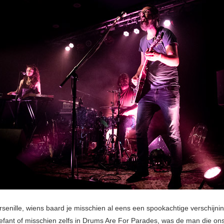
rsenille, wiens baard je misschien al eens een spookachtige verschijni
efant of misschien zelfs in Drums Are For Parades, was de man die on