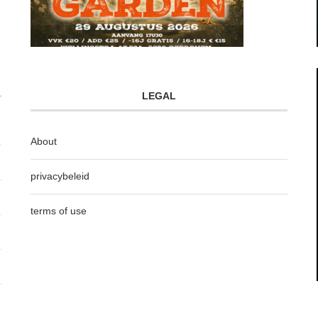
LEGAL
About
privacybeleid
terms of use