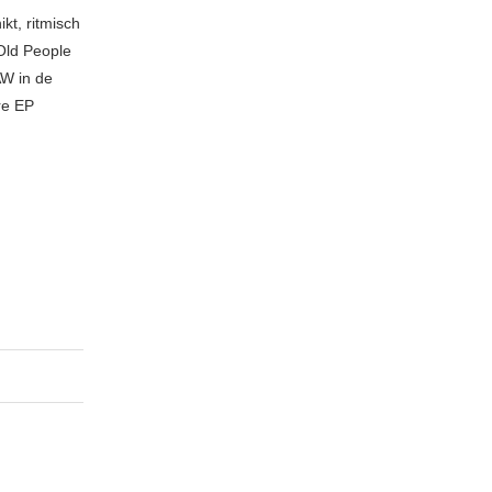
kt, ritmisch
Old People
AW in de
re EP