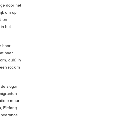
sage door het
ijk om op
d en
in het
r haar
aat haar
rn, duh) in
een rock ’n
 de slogan
migranten
idiote muur.
 Elefant)
appearance