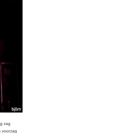
ng zag
s voorzag