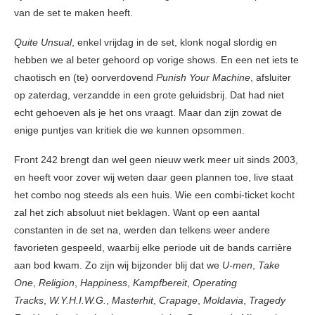
van de set te maken heeft.
Quite Unsual
, enkel vrijdag in de set, klonk nogal slordig en
hebben we al beter gehoord op vorige shows. En een net iets te
chaotisch en (te) oorverdovend
Punish Your Machine
, afsluiter
op zaterdag, verzandde in een grote geluidsbrij. Dat had niet
echt gehoeven als je het ons vraagt. Maar dan zijn zowat de
enige puntjes van kritiek die we kunnen opsommen.
Front 242 brengt dan wel geen nieuw werk meer uit sinds 2003,
en heeft voor zover wij weten daar geen plannen toe, live staat
het combo nog steeds als een huis. Wie een combi-ticket kocht
zal het zich absoluut niet beklagen. Want op een aantal
constanten in de set na, werden dan telkens weer andere
favorieten gespeeld, waarbij elke periode uit de bands carrière
aan bod kwam. Zo zijn wij bijzonder blij dat we
U-men
,
Take
One
,
Religion
,
Happiness
,
Kampfbereit
,
Operating
Tracks
,
W.Y.H.I.W.G.
,
Masterhit
,
Crapage
,
Moldavia
,
Tragedy