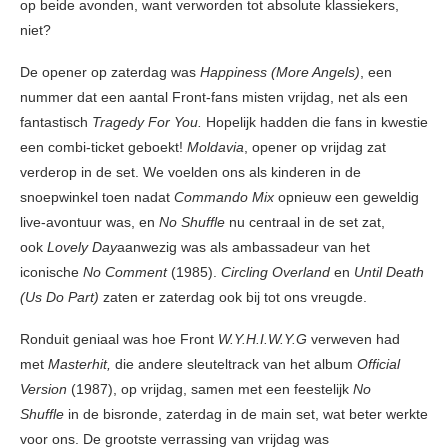
op beide avonden, want verworden tot absolute klassiekers,
niet?
De opener op zaterdag was
Happiness (More Angels)
, een
nummer dat een aantal Front-fans misten vrijdag, net als een
fantastisch
Tragedy For You.
Hopelijk hadden die fans in kwestie
een combi-ticket geboekt!
Moldavia
, opener op vrijdag zat
verderop in de set. We voelden ons als kinderen in de
snoepwinkel toen nadat
Commando Mix
opnieuw een geweldig
live-avontuur was, en
No Shuffle
nu centraal in de set zat,
ook
Lovely Day
aanwezig was als ambassadeur van het
iconische
No Comment
(1985).
Circling
Overland
en
Until Death
(Us Do Part)
zaten er zaterdag ook bij tot ons vreugde.
Ronduit geniaal was hoe Front
W.Y.H.I.W.Y.G
verweven had
met
Masterhit,
die andere sleuteltrack van het album
Official
Version
(1987), op vrijdag, samen met een feestelijk
No
Shuffle
in de bisronde, zaterdag in de main set, wat beter werkte
voor ons. De grootste verrassing van vrijdag was