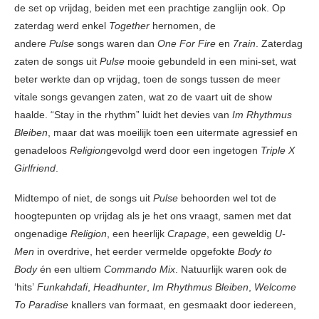
de set op vrijdag, beiden met een prachtige zanglijn ook. Op
zaterdag werd enkel
Together
hernomen, de
andere
Pulse
songs waren dan
One For Fire
en
7rain
. Zaterdag
zaten de songs uit
Pulse
mooie gebundeld in een mini-set, wat
beter werkte dan op vrijdag, toen de songs tussen de meer
vitale songs gevangen zaten, wat zo de vaart uit de show
haalde. “Stay in the rhythm” luidt het devies van
Im Rhythmus
Bleiben
, maar dat was moeilijk toen een uitermate agressief en
genadeloos
Religion
gevolgd werd door een ingetogen
Triple X
Girlfriend
.
Midtempo of niet, de songs uit
Pulse
behoorden wel tot de
hoogtepunten op vrijdag als je het ons vraagt, samen met dat
ongenadige
Religion
, een heerlijk
Crapage
, een geweldig
U-
Men
in overdrive, het eerder vermelde opgefokte
Body to
Body
én een ultiem
Commando Mix
. Natuurlijk waren ook de
‘hits’
Funkahdafi
,
Headhunter
,
Im Rhythmus Bleiben
,
Welcome
To Paradise
knallers van formaat, en gesmaakt door iedereen,