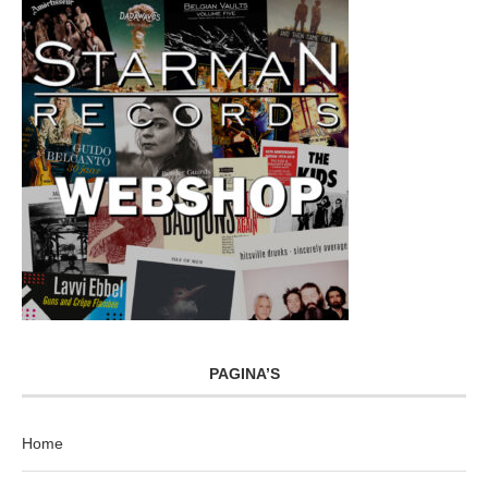
PAGINA’S
Home