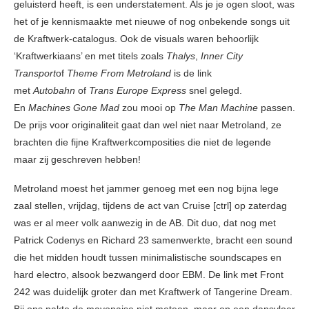
geluisterd heeft, is een understatement. Als je je ogen sloot, was
het of je kennismaakte met nieuwe of nog onbekende songs uit
de Kraftwerk-catalogus. Ook de visuals waren behoorlijk
‘Kraftwerkiaans’ en met titels zoals
Thalys
,
Inner City
Transport
of
Theme From Metroland
is de link
met
Autobahn
of
Trans Europe Express
snel gelegd.
En
Machines Gone Mad
zou mooi op
The Man Machine
passen.
De prijs voor originaliteit gaat dan wel niet naar Metroland, ze
brachten die fijne Kraftwerkcomposities die niet de legende
maar zij geschreven hebben!
Metroland moest het jammer genoeg met een nog bijna lege
zaal stellen, vrijdag, tijdens de act van Cruise [ctrl] op zaterdag
was er al meer volk aanwezig in de AB. Dit duo, dat nog met
Patrick Codenys en Richard 23 samenwerkte, bracht een sound
die het midden houdt tussen minimalistische soundscapes en
hard electro, alsook bezwangerd door EBM. De link met Front
242 was duidelijk groter dan met Kraftwerk of Tangerine Dream.