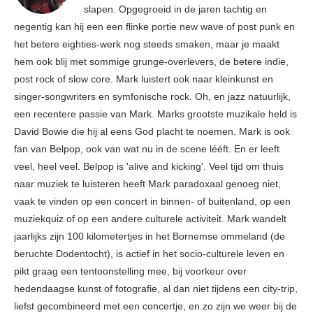
slapen. Opgegroeid in de jaren tachtig en
negentig kan hij een een flinke portie new wave of post punk en
het betere eighties-werk nog steeds smaken, maar je maakt
hem ook blij met sommige grunge-overlevers, de betere indie,
post rock of slow core. Mark luistert ook naar kleinkunst en
singer-songwriters en symfonische rock. Oh, en jazz natuurlijk,
een recentere passie van Mark. Marks grootste muzikale held is
David Bowie die hij al eens God placht te noemen. Mark is ook
fan van Belpop, ook van wat nu in de scene lééft. En er leeft
veel, heel veel. Belpop is 'alive and kicking'. Veel tijd om thuis
naar muziek te luisteren heeft Mark paradoxaal genoeg niet,
vaak te vinden op een concert in binnen- of buitenland, op een
muziekquiz of op een andere culturele activiteit. Mark wandelt
jaarlijks zijn 100 kilometertjes in het Bornemse ommeland (de
beruchte Dodentocht), is actief in het socio-culturele leven en
pikt graag een tentoonstelling mee, bij voorkeur over
hedendaagse kunst of fotografie, al dan niet tijdens een city-trip,
liefst gecombineerd met een concertje, en zo zijn we weer bij de