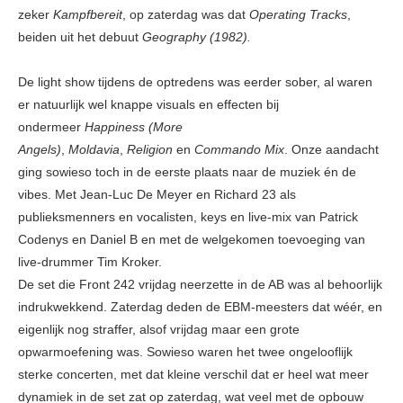
zeker
Kampfbereit
, op zaterdag was dat
Operating Tracks
,
beiden uit het debuut
Geography (1982).
De light show tijdens de optredens was eerder sober, al waren
er natuurlijk wel knappe visuals en effecten bij
ondermeer
Happiness (More
Angels)
,
Moldavia
,
Religion
en
Commando Mix
. Onze aandacht
ging sowieso toch in de eerste plaats naar de muziek én de
vibes. Met Jean-Luc De Meyer en Richard 23 als
publieksmenners en vocalisten, keys en live-mix van Patrick
Codenys en Daniel B en met de welgekomen toevoeging van
live-drummer Tim Kroker.
De set die Front 242 vrijdag neerzette in de AB was al behoorlijk
indrukwekkend. Zaterdag deden de EBM-meesters dat wéér, en
eigenlijk nog straffer, alsof vrijdag maar een grote
opwarmoefening was. Sowieso waren het twee ongelooflijk
sterke concerten, met dat kleine verschil dat er heel wat meer
dynamiek in de set zat op zaterdag, wat veel met de opbouw