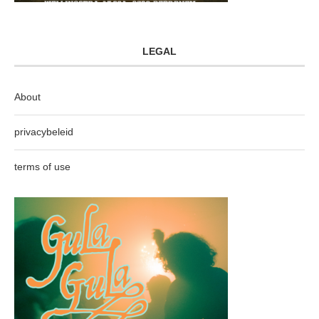
LEGAL
About
privacybeleid
terms of use