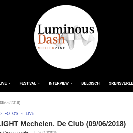
LIVE
FESTIVAL
INTERVIEW
BELGISCH
GRENSVERL
09/06/2018)
FOTO'S
LIVE
GHT Mechelen, De Club (09/06/2018)
is Croonenberghs
30/10/2018