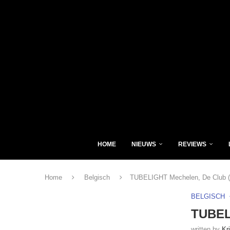
HOME
NIEUWS
REVIEWS
Home
Belgisch
TUBELIGHT Mechelen, De Club (
BELGISCH
TUBELI
written by
Kr