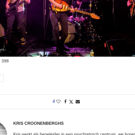
:
398
0
KRIS CROONENBERGHS
Kris werkt als begeleider in een psychiatrisch centrum, we hore