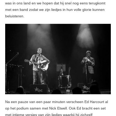
was in ons land en we hopen dat hij snel nog eens terugkomt
met een band zodat we zijn liedjes in hun volle glorie kunnen
beluisteren.
Na een pauze van een paar minuten verscheen Ed Harcourt al
op het podium samen met Nick Etwell. Ook Ed bracht een set
met intieme versies van zijn liedjes waarbij hij zichzelf