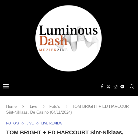
Home
Live
Foto's
TOM BRIGHT + ED HARCOURT
Sint-Niklaas, De Casino (04/11/2024)
FOTO'S
LIVE
LIVE REVIEW
TOM BRIGHT + ED HARCOURT Sint-Niklaas,