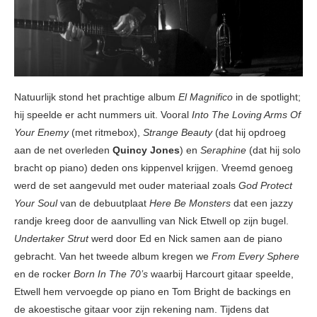
Natuurlijk stond het prachtige album
El Magnifico
in de spotlight;
hij speelde er acht nummers uit. Vooral
Into The Loving Arms Of
Your Enemy
(met ritmebox),
Strange Beauty
(dat hij opdroeg
aan de net overleden
Quincy Jones
) en
Seraphine
(dat hij solo
bracht op piano) deden ons kippenvel krijgen. Vreemd genoeg
werd de set aangevuld met ouder materiaal zoals
God Protect
Your Soul
van de debuutplaat
Here Be Monsters
dat een jazzy
randje kreeg door de aanvulling van Nick Etwell op zijn bugel.
Undertaker Strut
werd door Ed en Nick samen aan de piano
gebracht. Van het tweede album kregen we
From Every Sphere
en de rocker
Born In The 70’s
waarbij Harcourt gitaar speelde,
Etwell hem vervoegde op piano en Tom Bright de backings en
de akoestische gitaar voor zijn rekening nam. Tijdens dat