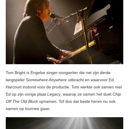
Tom Bright is Engelse singer-songwriter die net zijn derde
langspeler
Somewhere Anywhere
uitbracht en waarvoor Ed
Harcourt instond voor de productie. Tom werkte ook samen met
Ed op zijn vorige plaat
Legacy
, waarop ze samen het duet
Chip
Off The Old Block
opnamen. Tof dus dat beide heren nu ook
samen op tournee gaan.