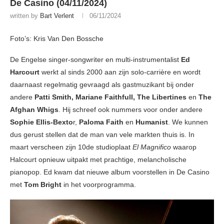
De Casino (04/11/2024)
written by
Bart Verlent
06/11/2024
Foto’s: Kris Van Den Bossche
De Engelse singer-songwriter en multi-instrumentalist
Ed
Harcourt
werkt al sinds 2000 aan zijn solo-carrière en wordt
daarnaast regelmatig gevraagd als gastmuzikant bij onder
andere
Patti Smith, Mariane Faithfull, The Libertines
en
The
Afghan Whigs
. Hij schreef ook nummers voor onder andere
Sophie Ellis-Bexto
r,
Paloma Faith
en
Humanist
. We kunnen
dus gerust stellen dat de man van vele markten thuis is. In
maart verscheen zijn 10de studioplaat
El Magnifico
waarop
Halcourt opnieuw uitpakt met prachtige, melancholische
pianopop. Ed kwam dat nieuwe album voorstellen in De Casino
met
Tom Bright
in het voorprogramma.