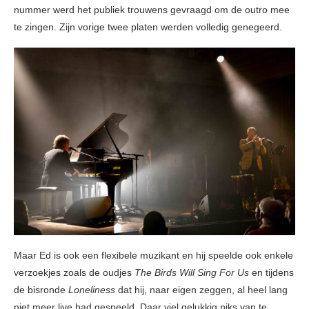
nummer werd het publiek trouwens gevraagd om de outro mee
te zingen. Zijn vorige twee platen werden volledig genegeerd.
Maar Ed is ook een flexibele muzikant en hij speelde ook enkele
verzoekjes zoals de oudjes
The Birds Will Sing For Us
en tijdens
de bisronde
Loneliness
dat hij, naar eigen zeggen, al heel lang
niet meer live had gespeeld. Daar viel gelukkig niks van te