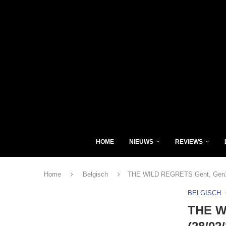
HOME
NIEUWS
REVIEWS
Home
Belgisch
THE WILD REGRETS Gent, GenX 
BELGISCH
THE W