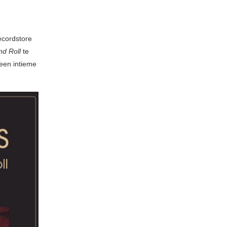
ecordstore
d Roll
te
een intieme