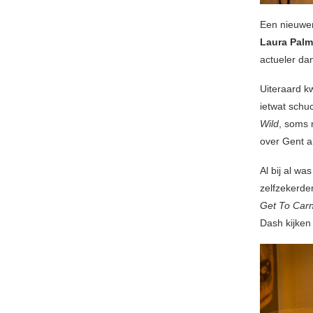
Een nieuwer
Laura Pal
actueler dan
Uiteraard k
ietwat schu
Wild
, soms 
over Gent al
Al bij al w
zelfzekerde
Get To Carn
Dash kijken 