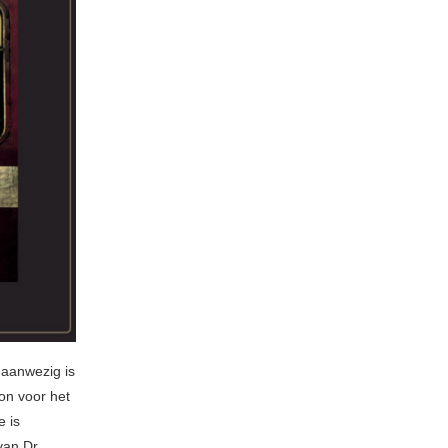
 aanwezig is
on voor het
e is
van Dr