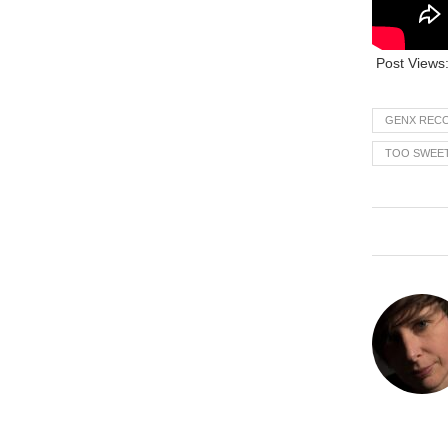
Post Views
GENX REC
TOO SWEET