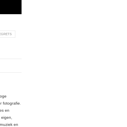
REGRETS
loge
 fotografie.
ies en
 eigen,
n muziek en