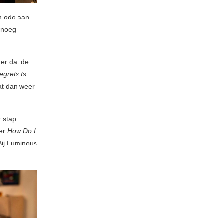
en ode aan
genoeg
er dat de
egrets Is
at dan weer
r stap
er
How Do I
Bij Luminous