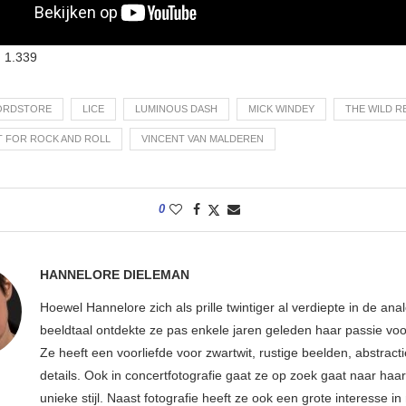
:
1.339
ORDSTORE
LICE
LUMINOUS DASH
MICK WINDEY
THE WILD 
 FOR ROCK AND ROLL
VINCENT VAN MALDEREN
0
HANNELORE DIELEMAN
Hoewel Hannelore zich als prille twintiger al verdiepte in de ana
beeldtaal ontdekte ze pas enkele jaren geleden haar passie voor
Ze heeft een voorliefde voor zwartwit, rustige beelden, abstract
details. Ook in concertfotografie gaat ze op zoek gaat naar haar
unieke stijl. Naast fotografie heeft ze ook een grote interesse i