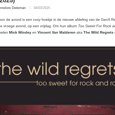
/2025)
nnelore Dieleman
04/03/2025
voor de avond is een
cosy
hoekje in de nieuwe afdeling van de GenX R
 de vroege avond, op een vrijdag. Om hun album
Too Sweet For Rock an
pelen
Mick Windey
en
Vincent Van Malderen
aka
The Wild Regrets