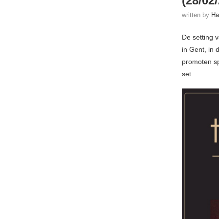
(28/02
written by
Ha
De setting 
in Gent, in
promoten s
set.