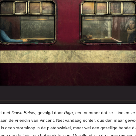
rt met
Down Below
, gevolgd door
Riga
, een nummer dat ze – indien ze
aan de vriendin van Vincent. Niet vandaag echter, dus dan maar gewo
 is geen stormloop in de platenwinkel, maar wel een gezellige bende di
men om de
lads
aan het werk te zien. Opvallend zijn de aanwezigheid 