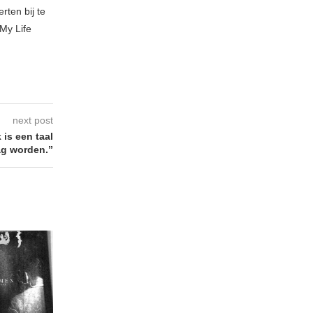
rten bij te
My Life
next post
s een taal
ag worden.”