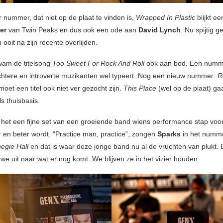
 nummer, dat niet op de plaat te vinden is,
Wrapped In Plastic
blijkt e
mer
van Twin Peaks en dus ook een ode aan
David Lynch
. Nu spijtig 
 ooit na zijn recente overlijden.
wam de titelsong
Too Sweet For Rock And Roll
ook aan bod. Een numm
chtere en introverte muzikanten wel typeert. Nog een nieuw nummer:
R
moet een titel ook niet ver gezocht zijn.
This Place
(wel op de plaat) ga
s thuisbasis.
as het een fijne set van een groeiende band wiens performance stap voo
r en beter wordt. “Practice man, practice”, zongen
Sparks
in het numm
egie Hall
en dat is waar deze jonge band nu al de vruchten van plukt. 
we uit naar wat er nog komt. We blijven ze in het vizier houden.