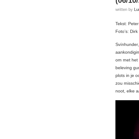
(06/10
written by
Lu
Tekst: Peter
Foto’s: Dir
Svínhunder,
aankondigin
om met het 
beleving gun
plots in je 
zou misschi
noot, elke a