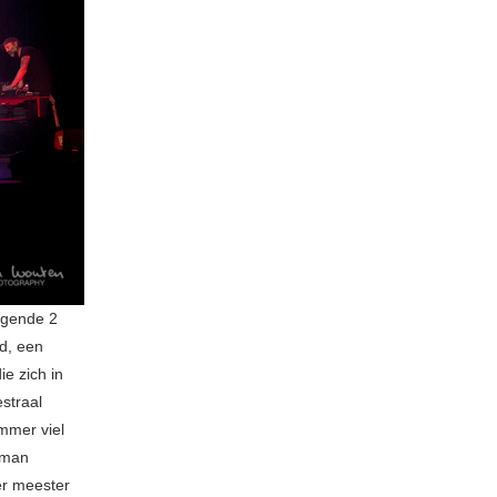
lgende 2
d, een
e zich in
straal
mmer viel
 man
eer meester