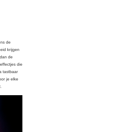
ens de
eid krijgen
 dan de
effectjes die
a tastbaar
or je elke
.