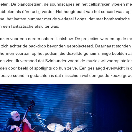
oelen. De pianotoetsen, de soundscapes en het cellostrijken vloeien mee
bbelen als één rustig verder. Het hoogtepunt van het concert was, op
a, het laatste nummer met de werktitel
Loops
, dat met bombastische
n een fantastische afsluiter was.
ozen voor een eerder sobere lichtshow. De projecties werden op de m
ie zich achter de backdrop bevonden geprojecteerd. Daarnaast stonden
hermen vooraan op het podium die dezelfde geheimzinnige beelden al
eten zien. Ik vermoed dat Svínhunder vooral de muziek wil voorop stellen
eiden door beeld of spotlights op hun zelve. Een geslaagd evenwicht in 
ersive sound in gedachten is dat misschien wel een goede keuze gewe