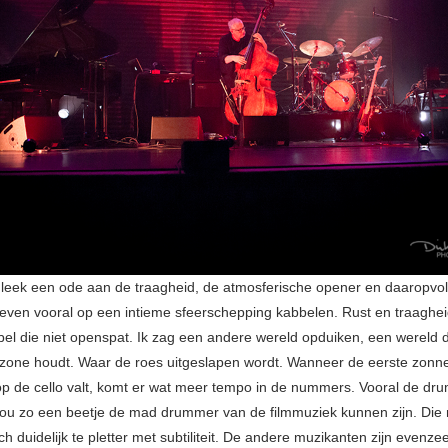
 leek een ode aan de traagheid, de atmosferische opener en daaropvo
ven vooral op een intieme sfeerschepping kabbelen. Rust en traaghei
el die niet openspat. Ik zag een andere wereld opduiken, een wereld di
one houdt. Waar de roes uitgeslapen wordt. Wanneer de eerste zonne
op de cello valt, komt er wat meer tempo in de nummers. Vooral de dru
zou zo een beetje de mad drummer van de filmmuziek kunnen zijn. Die
h duidelijk te pletter met subtiliteit. De andere muzikanten zijn evenz