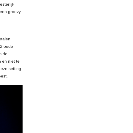
sterlijk
 een groovy
etalen
 2 oude
s de
 en niet te
deze setting.
est.