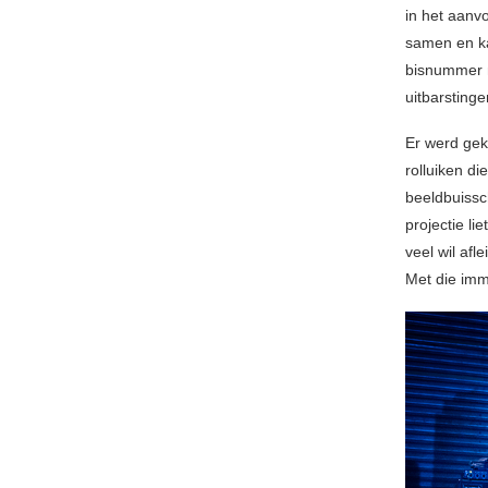
in het aanv
samen en ka
bisnummer n
uitbarstinge
Er werd gek
rolluiken d
beeldbuissc
projectie li
veel wil afl
Met die imm