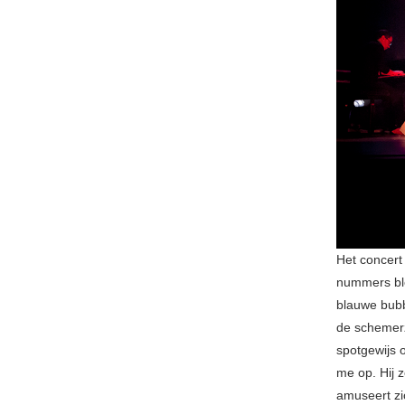
Het concert
nummers ble
blauwe bubb
de schemerz
spotgewijs 
me op. Hij 
amuseert zic