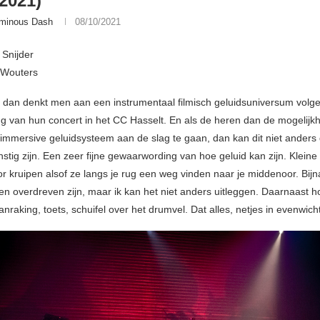
/2021)
minous Dash
08/10/2021
 Snijder
k Wouters
 dan denkt men aan een instrumentaal filmisch geluidsuniversum volg
g van hun concert in het CC Hasselt. En als de heren dan de mogelijkh
immersive geluidsysteem aan de slag te gaan, dan kan dit niet anders
stig zijn. Een zeer fijne gewaarwording van hoe geluid kan zijn. Kleine 
oor kruipen alsof ze langs je rug een weg vinden naar je middenoor. Bijn
en overdreven zijn, maar ik kan het niet anders uitleggen. Daarnaast ho
anraking, toets, schuifel over het drumvel. Dat alles, netjes in evenwicht