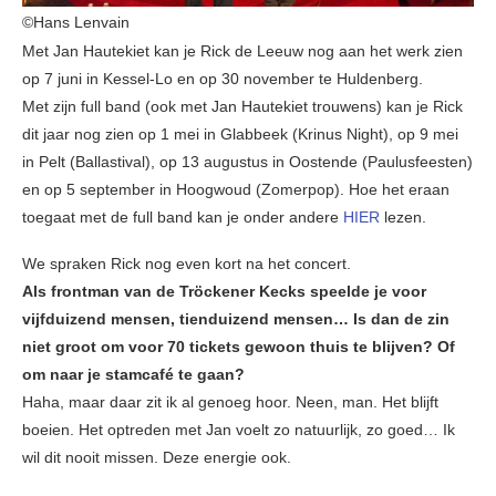
©Hans Lenvain
Met Jan Hautekiet kan je Rick de Leeuw nog aan het werk zien
op 7 juni in Kessel-Lo en op 30 november te Huldenberg.
Met zijn full band (ook met Jan Hautekiet trouwens) kan je Rick
dit jaar nog zien op 1 mei in Glabbeek (Krinus Night), op 9 mei
in Pelt (Ballastival), op 13 augustus in Oostende (Paulusfeesten)
en op 5 september in Hoogwoud (Zomerpop). Hoe het eraan
toegaat met de full band kan je onder andere
HIER
lezen.
We spraken Rick nog even kort na het concert.
Als frontman van de Tröckener Kecks speelde je voor
vijfduizend mensen, tienduizend mensen… Is dan de zin
niet groot om voor 70 tickets gewoon thuis te blijven? Of
om naar je stamcafé te gaan?
Haha, maar daar zit ik al genoeg hoor. Neen, man. Het blijft
boeien. Het optreden met Jan voelt zo natuurlijk, zo goed… Ik
wil dit nooit missen. Deze energie ook.