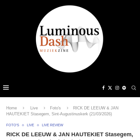
Home
Live
Foto's
RICK DE LEEUW & JAN
HAUTEKIET Stasegem, Sint-Augustinuskerk (21/03/2026)
FOTO'S
LIVE
LIVE REVIEW
RICK DE LEEUW & JAN HAUTEKIET Stasegem,