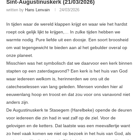
Sint-Augustinuskerk (21/03/2026)
written by
Hans Lenvain
24/03/2026
In tijden waar de wereld klappen krijgt en waar wie het hardst
roept ook gelijk lijkt te krijgen,… In zulke tijden hebben we
warmte nodig. Pure liefde uit een doosje. Een soort broosheid
om wat tegengewicht te bieden aan al het gebulder overal op
onze planeet.
Misschien was het symbolisch dat we daarvoor een kerk binnen
stapten op een zaterdagavond? Een kerk is het huis van God
waar iedereen welkom is, herinnerden we ons uit de
catecheselessen van lang geleden. Mensen vonden hier al
eeuwenlang hoop en troost en dat zou voor ons vanavond niet
anders zijn.
De Augustinuskerk te Stasegem (Harelbeke) opende de deuren
voor iedereen die zin had in wat zalf op de ziel. Voor de
gelovigen en de ketters. Dat laatste was een meevallertje want
zo heel vaak komen we niet op bezoek in het huis van God, als