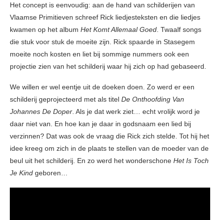
Het concept is eenvoudig: aan de hand van schilderijen van
Vlaamse Primitieven schreef Rick liedjesteksten en die liedjes
kwamen op het album
Het Komt Allemaal Goed
. Twaalf songs
die stuk voor stuk de moeite zijn. Rick spaarde in Stasegem
moeite noch kosten en liet bij sommige nummers ook een
projectie zien van het schilderij waar hij zich op had gebaseerd.
We willen er wel eentje uit de doeken doen. Zo werd er een
schilderij geprojecteerd met als titel
De Onthoofding Van
Johannes De Doper
. Als je dat werk ziet… echt vrolijk word je
daar niet van. En hoe kan je daar in godsnaam een lied bij
verzinnen? Dat was ook de vraag die Rick zich stelde. Tot hij het
idee kreeg om zich in de plaats te stellen van de moeder van de
beul uit het schilderij. En zo werd het wonderschone
Het Is Toch
Je Kind
geboren…