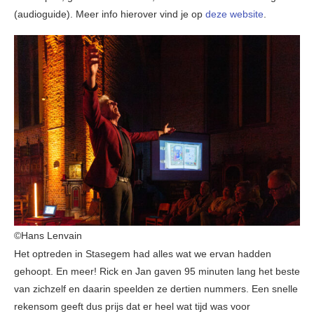
(audioguide). Meer info hierover vind je op
deze website
.
©Hans Lenvain
Het optreden in Stasegem had alles wat we ervan hadden
gehoopt. En meer! Rick en Jan gaven 95 minuten lang het beste
van zichzelf en daarin speelden ze dertien nummers. Een snelle
rekensom geeft dus prijs dat er heel wat tijd was voor