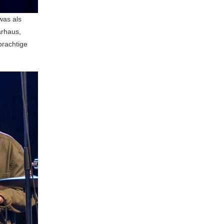
was als
arhaus,
prachtige