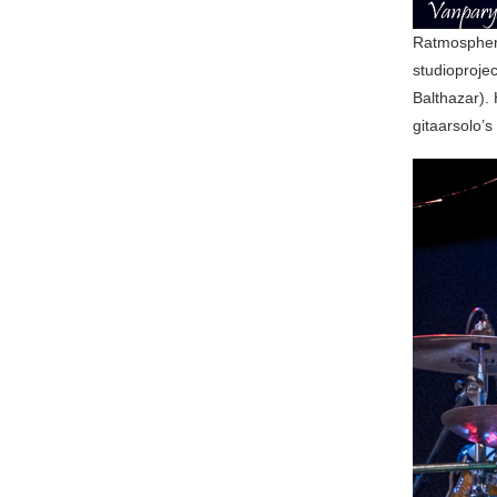
Ratmosphere
studioproje
Balthazar).
gitaarsolo’