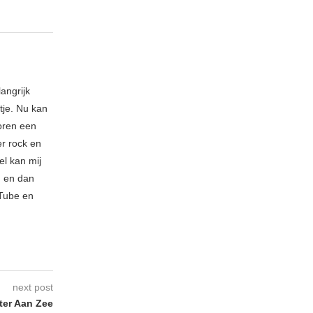
angrijk
tje. Nu kan
toren een
er rock en
el kan mij
u en dan
uTube en
next post
ter Aan Zee