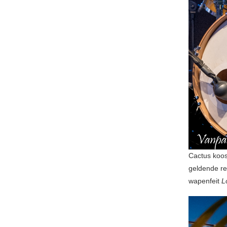
Cactus koo
geldende re
wapenfeit
L