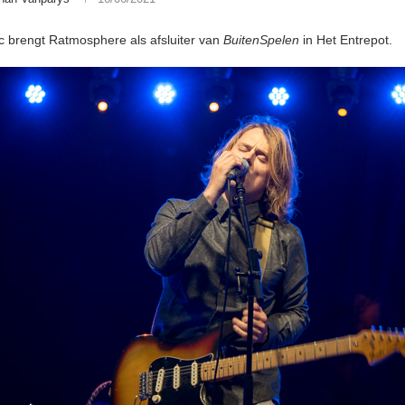
 brengt Ratmosphere als afsluiter van
BuitenSpelen
in Het Entrepot.