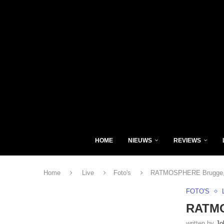
HOME
NIEUWS
REVIEWS
Home
Live
Foto's
RATMOSPHERE Brugge, H
FOTO'S
RATMO
written by
Jo