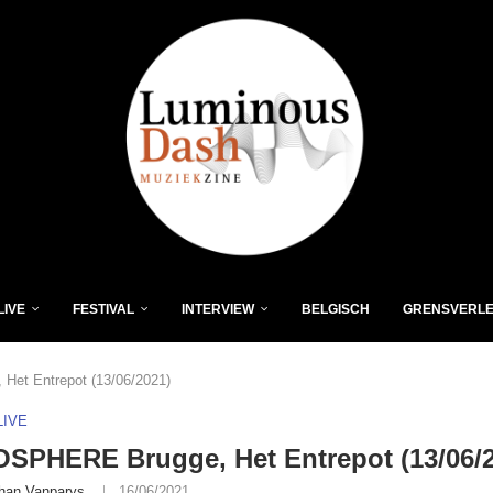
LIVE
FESTIVAL
INTERVIEW
BELGISCH
GRENSVERL
et Entrepot (13/06/2021)
LIVE
SPHERE Brugge, Het Entrepot (13/06/2
han Vanparys
16/06/2021