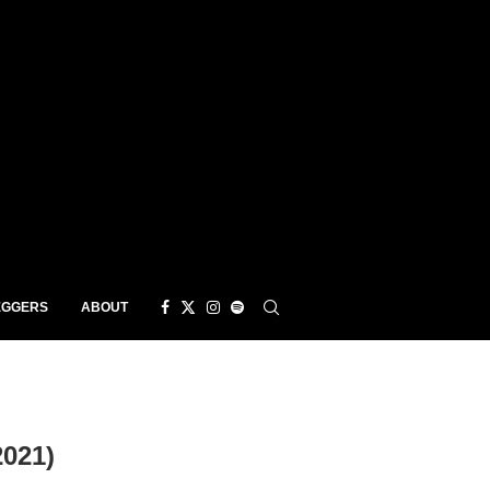
EGGERS
ABOUT
021)