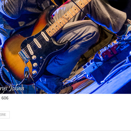
:
606
ERE