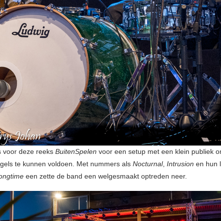
s voor deze reeks
BuitenSpelen
voor een setup met een klein publiek o
gels te kunnen voldoen. Met nummers als
Nocturnal
,
Intrusion
en hun l
ongtime
een zette de band een welgesmaakt optreden neer.