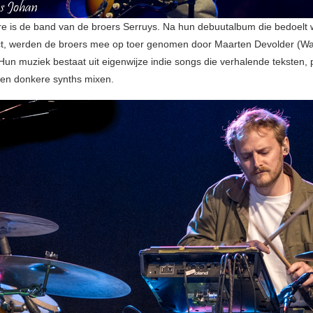
 is de band van de broers Serruys. Na hun debuutalbum die bedoelt 
ct, werden de broers mee op toer genomen door Maarten Devolder (W
 Hun muziek bestaat uit eigenwijze indie songs die verhalende teksten, 
s en donkere synths mixen.