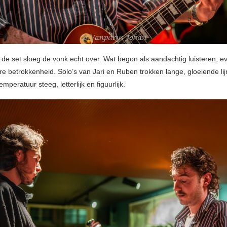
de set sloeg de vonk echt over. Wat begon als aandachtig luisteren, e
re betrokkenheid. Solo’s van Jari en Ruben trokken lange, gloeiende li
emperatuur steeg, letterlijk en figuurlijk.