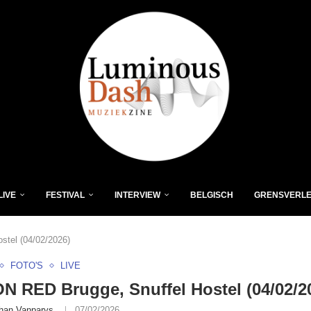
LIVE
FESTIVAL
INTERVIEW
BELGISCH
GRENSVERL
stel (04/02/2026)
FOTO'S
LIVE
N RED Brugge, Snuffel Hostel (04/02/2
han Vanparys
07/02/2026