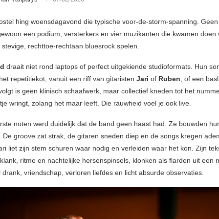
Hostel hing woensdagavond die typische voor-de-storm-spanning. Geen g
ewoon een podium, versterkers en vier muzikanten die kwamen doen 
: stevige, rechttoe-rechtaan bluesrock spelen.
ed
draait niet rond laptops of perfect uitgekiende studioformats. Hun so
het repetitiekot, vanuit een riff van gitaristen
Jari
of
Ruben
, of een basl
volgt is geen klinisch schaafwerk, maar collectief kneden tot het nummer
je wringt, zolang het maar leeft. Die rauwheid voel je ook live.
rste noten werd duidelijk dat de band geen haast had. Ze bouwden hu
. De groove zat strak, de gitaren sneden diep en de songs kregen ade
i liet zijn stem schuren waar nodig en verleiden waar het kon. Zijn tek
klank, ritme en nachtelijke hersenspinsels, klonken als flarden uit een 
drank, vriendschap, verloren liefdes en licht absurde observaties.