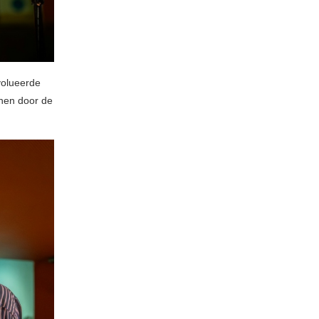
volueerde
jnen door de