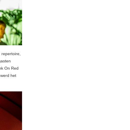
 repertoire,
gasten
ink On Red
 werd het