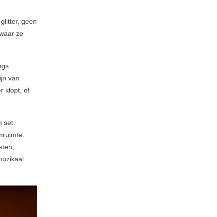
litter, geen
waar ze
ngs
ijn van
 klopt, of
n set
mruimte.
sten,
muzikaal