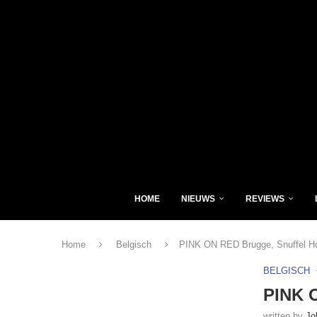
HOME
NIEUWS
REVIEWS
Home
Belgisch
PINK ON RED Brugge, Snuffel Ho
BELGISCH
PINK O
written by
Jo