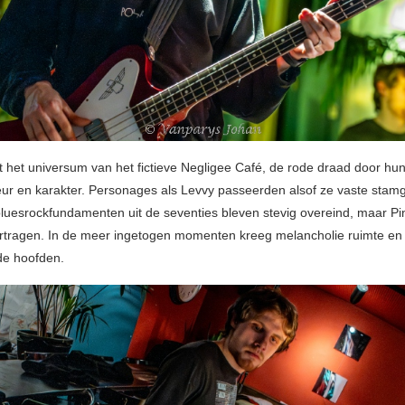
t het universum van het fictieve Negligee Café, de rode draad door hun
eur en karakter. Personages als Levvy passeerden alsof ze vaste stam
luesrockfundamenten uit de seventies bleven stevig overeind, maar P
ertragen. In de meer ingetogen momenten kreeg melancholie ruimte en
 de hoofden.