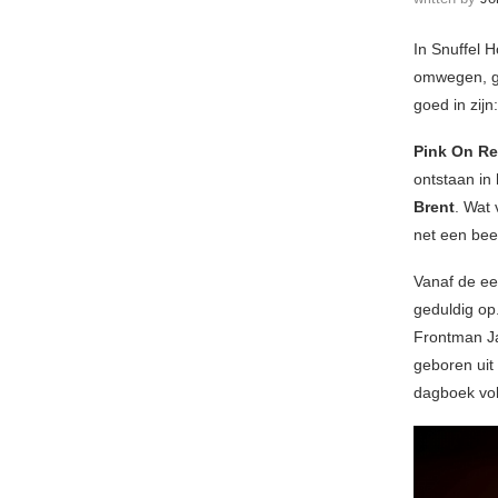
In Snuffel 
omwegen, g
goed in zijn
Pink On R
ontstaan in 
Brent
. Wat 
net een beet
Vanaf de ee
geduldig op
Frontman Jar
geboren uit 
dagboek vol 