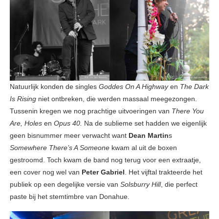
Natuurlijk konden de singles
Goddes On A Highway
en
The Dark
Is Rising
niet ontbreken, die werden massaal meegezongen.
Tussenin kregen we nog prachtige uitvoeringen van
There You
Are, Holes
en
Opus 40.
Na de sublieme set hadden we eigenlijk
geen bisnummer meer verwacht want
Dean Martin
s
Somewhere There’s A Someone
kwam al uit de boxen
gestroomd. Toch kwam de band nog terug voor een extraatje,
een cover nog wel van
Peter Gabriel
. Het vijftal trakteerde het
publiek op een degelijke versie van
Solsburry Hill
, die perfect
paste bij het stemtimbre van Donahue.