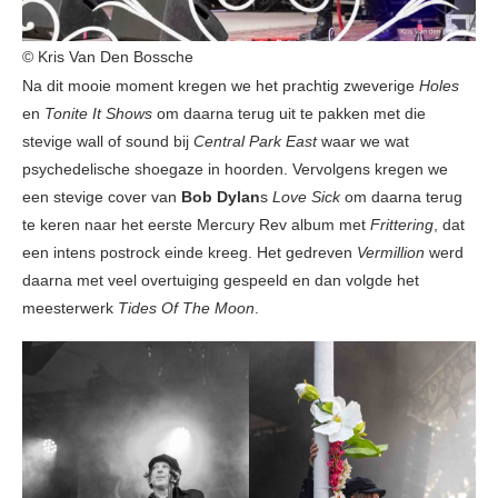
© Kris Van Den Bossche
Na dit mooie moment kregen we het prachtig zweverige
Holes
en
Tonite It Shows
om daarna terug uit te pakken met die
stevige wall of sound bij
Central Park East
waar we wat
psychedelische shoegaze in hoorden. Vervolgens kregen we
een stevige cover van
Bob Dylan
s
Love Sick
om daarna terug
te keren naar het eerste Mercury Rev album met
Frittering
, dat
een intens postrock einde kreeg. Het gedreven
Vermillion
werd
daarna met veel overtuiging gespeeld en dan volgde het
meesterwerk
Tides Of The Moon
.