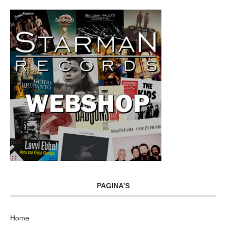
PAGINA’S
Home