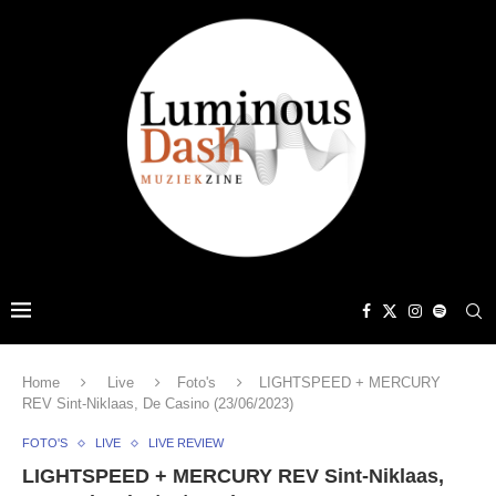
Home
Live
Foto's
LIGHTSPEED + MERCURY
REV Sint-Niklaas, De Casino (23/06/2023)
FOTO'S
LIVE
LIVE REVIEW
LIGHTSPEED + MERCURY REV Sint-Niklaas,