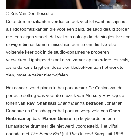
© Kris Van Den Bossche
De andere muzikanten verdienen ook veel lof want het zijn net
als Rik topmuzikanten die voor een zalig, gelaagd geluid zorgen
met een eigen smoel. Het viel ons ook op dat de singles live nog
steviger binnenkomen, misschien een tip om die live vibe
volgende keer ook in de studio-opnames te proberen
verwerken. Lightspeed staat deze zomer op meerdere festivals,
als je de kans krijgt om deze vier klasbakken aan het werk te
zien, moet je zeker niet twijfelen.
Het concert vond plaats in het park achter De Casino wat de
perfecte setting was voor de muziek van Mercury Rev. Op de
tonen van
Ravi Shankar
s
Shanti Mantra
betraden Jonathan
Donahue en Grasshopper het podium vergezeld van
Chris
Heitzman
op bas,
Marion Genser
op keyboards en een
fantastische drummer die niet werd voorgesteld. Het vijftal
opende met
The
Funny Bird
(uit
The Dessert Songs
uit 1998,