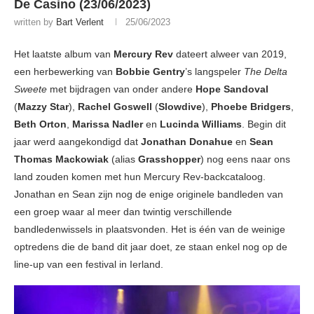
De Casino (23/06/2023)
written by
Bart Verlent
25/06/2023
Het laatste album van
Mercury Rev
dateert alweer van 2019,
een herbewerking van
Bobbie
Gentry
’s langspeler
The Delta
Sweete
met bijdragen van onder andere
Hope Sandoval
(
Mazzy Star
),
Rachel
Goswell
(
Slowdive
),
Phoebe Bridgers
,
Beth Orton
,
Marissa Nadler
en
Lucinda Williams
. Begin dit
jaar werd aangekondigd dat
Jonathan Donahue
en
Sean
Thomas Mackowiak
(alias
Grasshopper
) nog eens naar ons
land zouden komen met hun Mercury Rev-backcataloog.
Jonathan en Sean zijn nog de enige originele bandleden van
een groep waar al meer dan twintig verschillende
bandledenwissels in plaatsvonden. Het is één van de weinige
optredens die de band dit jaar doet, ze staan enkel nog op de
line-up van een festival in Ierland.