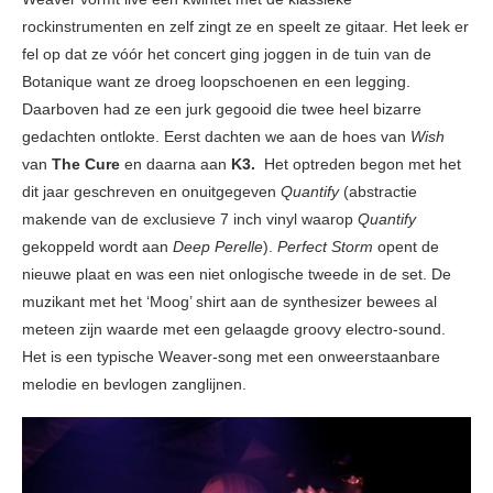
rockinstrumenten en zelf zingt ze en speelt ze gitaar. Het leek er
fel op dat ze vóór het concert ging joggen in de tuin van de
Botanique want ze droeg loopschoenen en een legging.
Daarboven had ze een jurk gegooid die twee heel bizarre
gedachten ontlokte. Eerst dachten we aan de hoes van
Wish
van
The Cure
en daarna aan
K3.
Het optreden begon met het
dit jaar geschreven en onuitgegeven
Quantify
(abstractie
makende van de exclusieve 7 inch vinyl waarop
Quantify
gekoppeld wordt aan
Deep Perelle
).
Perfect Storm
opent de
nieuwe plaat en was een niet onlogische tweede in de set. De
muzikant met het ‘Moog’ shirt aan de synthesizer bewees al
meteen zijn waarde met een gelaagde groovy electro-sound.
Het is een typische Weaver-song met een onweerstaanbare
melodie en bevlogen zanglijnen.