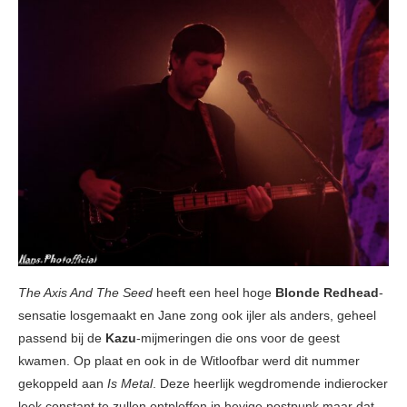
The Axis And The Seed
heeft een heel hoge
Blonde Redhead
-
sensatie losgemaakt en Jane zong ook ijler als anders, geheel
passend bij de
Kazu
-mijmeringen die ons voor de geest
kwamen. Op plaat en ook in de Witloofbar werd dit nummer
gekoppeld aan
Is Metal
. Deze heerlijk wegdromende indierocker
leek constant te zullen ontploffen in hevige postpunk maar dat