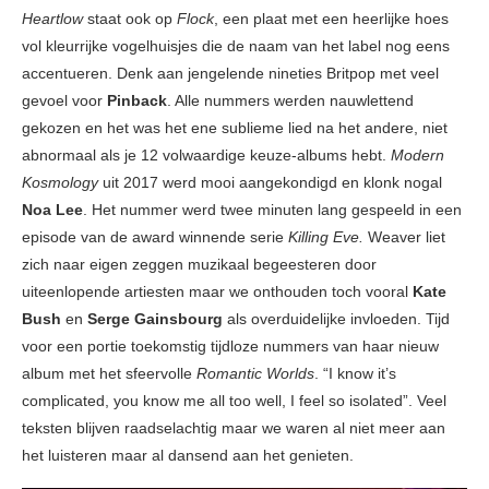
Heartlow
staat ook op
Flock
, een plaat met een heerlijke hoes
vol kleurrijke vogelhuisjes die de naam van het label nog eens
accentueren. Denk aan jengelende nineties Britpop met veel
gevoel voor
Pinback
. Alle nummers werden nauwlettend
gekozen en het was het ene sublieme lied na het andere, niet
abnormaal als je 12 volwaardige keuze-albums hebt.
Modern
Kosmology
uit 2017 werd mooi aangekondigd en klonk nogal
Noa Lee
. Het nummer werd twee minuten lang gespeeld in een
episode van de award winnende serie
Killing Eve.
Weaver liet
zich naar eigen zeggen muzikaal begeesteren door
uiteenlopende artiesten maar we onthouden toch vooral
Kate
Bush
en
Serge Gainsbourg
als overduidelijke invloeden. Tijd
voor een portie toekomstig tijdloze nummers van haar nieuw
album met het sfeervolle
Romantic Worlds
. “I know it’s
complicated, you know me all too well, I feel so isolated”. Veel
teksten blijven raadselachtig maar we waren al niet meer aan
het luisteren maar al dansend aan het genieten.