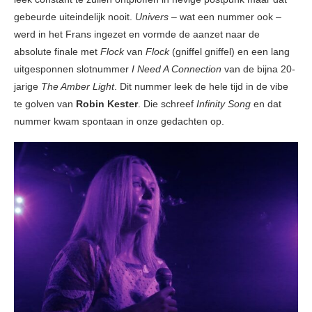
gebeurde uiteindelijk nooit.
Univers ­­
– wat een nummer ook –
werd in het Frans ingezet en vormde de aanzet naar de
absolute finale met
Flock
van
Flock
(gniffel gniffel) en een lang
uitgesponnen slotnummer
I Need A Connection
van de bijna 20-
jarige
The Amber Light
. Dit nummer leek de hele tijd in de vibe
te golven van
Robin Kester
. Die schreef
Infinity Song
en dat
nummer kwam spontaan in onze gedachten op.