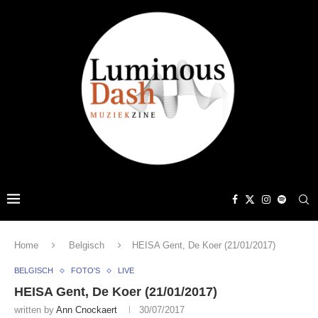
Home
Belgisch
HEISA Gent, De Koer (21/01/2017)
BELGISCH
FOTO'S
LIVE
HEISA Gent, De Koer (21/01/2017)
written by
Ann Cnockaert
30/07/2017