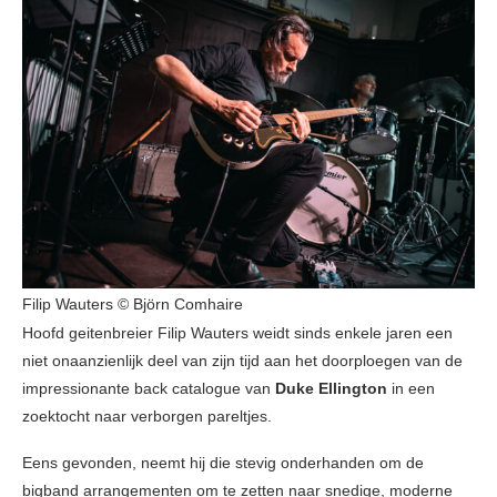
Filip Wauters © Björn Comhaire
Hoofd geitenbreier Filip Wauters weidt sinds enkele jaren een
niet onaanzienlijk deel van zijn tijd aan het doorploegen van de
impressionante back catalogue van
Duke Ellington
in een
zoektocht naar verborgen pareltjes.
Eens gevonden, neemt hij die stevig onderhanden om de
bigband arrangementen om te zetten naar snedige, moderne