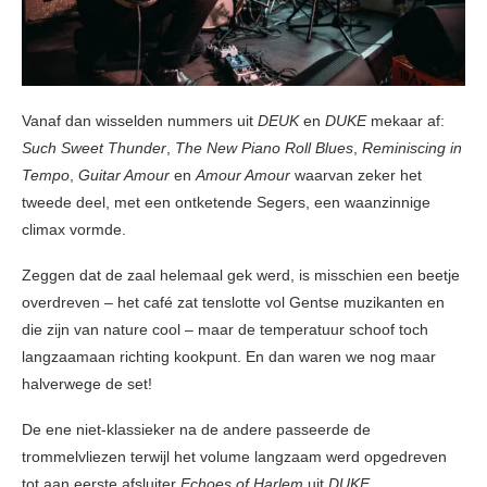
Vanaf dan wisselden nummers uit
DEUK
en
DUKE
mekaar af:
Such Sweet Thunder
,
The New Piano Roll Blues
,
Reminiscing in
Tempo
,
Guitar Amour
en
Amour Amour
waarvan zeker het
tweede deel, met een ontketende Segers, een waanzinnige
climax vormde.
Zeggen dat de zaal helemaal gek werd, is misschien een beetje
overdreven – het café zat tenslotte vol Gentse muzikanten en
die zijn van nature cool – maar de temperatuur schoof toch
langzaamaan richting kookpunt. En dan waren we nog maar
halverwege de set!
De ene niet-klassieker na de andere passeerde de
trommelvliezen terwijl het volume langzaam werd opgedreven
tot aan eerste afsluiter
Echoes of Harlem
uit
DUKE
.