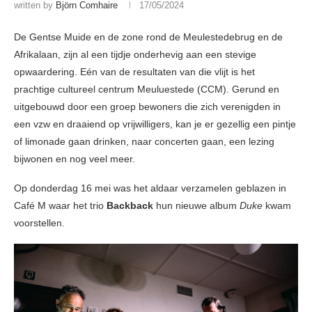
written by
Björn Comhaire
17/05/2024
De Gentse Muide en de zone rond de Meulestedebrug en de
Afrikalaan, zijn al een tijdje onderhevig aan een stevige
opwaardering. Eén van de resultaten van die vlijt is het
prachtige cultureel centrum Meuluestede (CCM). Gerund en
uitgebouwd door een groep bewoners die zich verenigden in
een vzw en draaiend op vrijwilligers, kan je er gezellig een pintje
of limonade gaan drinken, naar concerten gaan, een lezing
bijwonen en nog veel meer.
Op donderdag 16 mei was het aldaar verzamelen geblazen in
Café M waar het trio
Backback
hun nieuwe album
Duke
kwam
voorstellen.