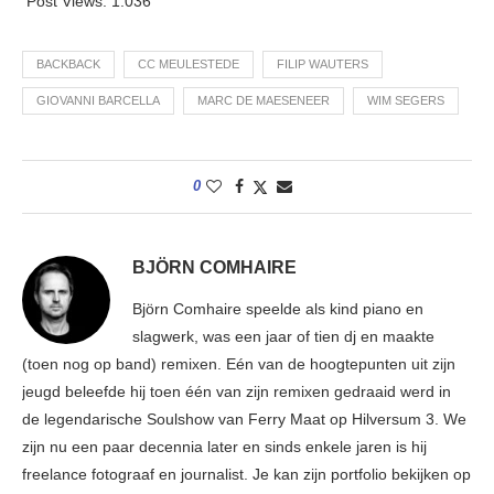
Post Views:
1.036
BACKBACK
CC MEULESTEDE
FILIP WAUTERS
GIOVANNI BARCELLA
MARC DE MAESENEER
WIM SEGERS
0
BJÖRN COMHAIRE
Björn Comhaire speelde als kind piano en
slagwerk, was een jaar of tien dj en maakte
(toen nog op band) remixen. Eén van de hoogtepunten uit zijn
jeugd beleefde hij toen één van zijn remixen gedraaid werd in
de legendarische Soulshow van Ferry Maat op Hilversum 3. We
zijn nu een paar decennia later en sinds enkele jaren is hij
freelance fotograaf en journalist. Je kan zijn portfolio bekijken op