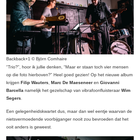
Backback+1 © Björn Comhaire
“Trio?”, hoor ik jullie denken, “Maar er staan toch vier mensen
op die foto hierboven?” Heel goed gezien! Op het nieuwe album
krijgen
Filip Wauters
,
Marc De Maeseneer
en
Giovanni
Barcella
namelijk het gezelschap van vibrafoonfluisteraar
Wim
Segers
.
Een gelegenheidskwartet dus, maar dan wel eentje waarvan de
nietsvermoedende voorbijganger nooit zou bevroeden dat het
ooit anders is geweest.