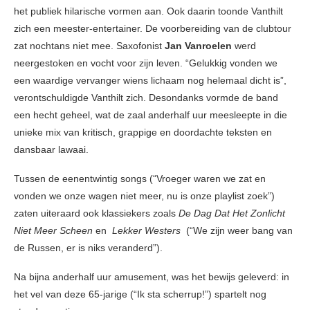
het publiek hilarische vormen aan. Ook daarin toonde Vanthilt
zich een meester-entertainer. De voorbereiding van de clubtour
zat nochtans niet mee. Saxofonist
Jan Vanroelen
werd
neergestoken en vocht voor zijn leven. “Gelukkig vonden we
een waardige vervanger wiens lichaam nog helemaal dicht is”,
verontschuldigde Vanthilt zich. Desondanks vormde de band
een hecht geheel, wat de zaal anderhalf uur meesleepte in die
unieke mix van kritisch, grappige en doordachte teksten en
dansbaar lawaai.
Tussen de eenentwintig songs (“Vroeger waren we zat en
vonden we onze wagen niet meer, nu is onze playlist zoek”)
zaten uiteraard ook klassiekers zoals
De Dag Dat Het Zonlicht
Niet Meer Scheen
en
Lekker Westers
(“We zijn weer bang van
de Russen, er is niks veranderd”).
Na bijna anderhalf uur amusement, was het bewijs geleverd: in
het vel van deze 65-jarige (“Ik sta scherrup!”) spartelt nog