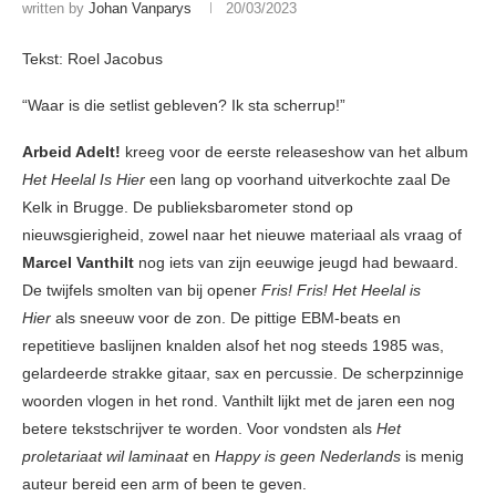
written by
Johan Vanparys
20/03/2023
Tekst: Roel Jacobus
“Waar is die setlist gebleven? Ik sta scherrup!”
Arbeid Adelt!
kreeg voor de eerste releaseshow van het album
Het Heelal Is Hier
een lang op voorhand uitverkochte zaal De
Kelk in Brugge. De publieksbarometer stond op
nieuwsgierigheid, zowel naar het nieuwe materiaal als vraag of
Marcel Vanthilt
nog iets van zijn eeuwige jeugd had bewaard.
De twijfels smolten van bij opener
Fris! Fris! Het Heelal is
Hier
als sneeuw voor de zon. De pittige EBM-beats en
repetitieve baslijnen knalden alsof het nog steeds 1985 was,
gelardeerde strakke gitaar, sax en percussie. De scherpzinnige
woorden vlogen in het rond. Vanthilt lijkt met de jaren een nog
betere tekstschrijver te worden. Voor vondsten als
Het
proletariaat wil laminaat
en
Happy is geen Nederlands
is menig
auteur bereid een arm of been te geven.