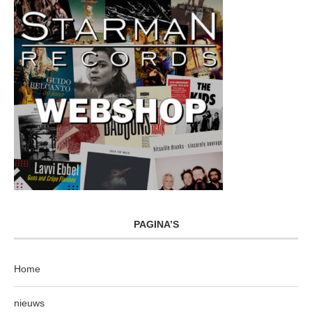
PAGINA’S
Home
nieuws