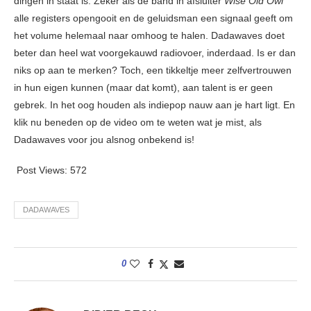
dingen in staat is. Zeker als de band in afsluiter
Wise Old Owl
alle registers opengooit en de geluidsman een signaal geeft om
het volume helemaal naar omhoog te halen. Dadawaves doet
beter dan heel wat voorgekauwd radiovoer, inderdaad. Is er dan
niks op aan te merken? Toch, een tikkeltje meer zelfvertrouwen
in hun eigen kunnen (maar dat komt), aan talent is er geen
gebrek. In het oog houden als indiepop nauw aan je hart ligt. En
klik nu beneden op de video om te weten wat je mist, als
Dadawaves voor jou alsnog onbekend is!
Post Views:
572
DADAWAVES
0