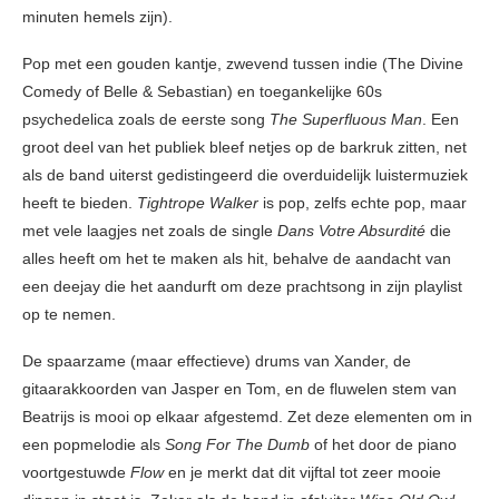
minuten hemels zijn).
Pop met een gouden kantje, zwevend tussen indie (The Divine
Comedy of Belle & Sebastian) en toegankelijke 60s
psychedelica zoals de eerste song
The Superfluous Man
. Een
groot deel van het publiek bleef netjes op de barkruk zitten, net
als de band uiterst gedistingeerd die overduidelijk luistermuziek
heeft te bieden.
Tightrope Walker
is pop, zelfs echte pop, maar
met vele laagjes net zoals de single
Dans Votre Absurdité
die
alles heeft om het te maken als hit, behalve de aandacht van
een deejay die het aandurft om deze prachtsong in zijn playlist
op te nemen.
De spaarzame (maar effectieve) drums van Xander, de
gitaarakkoorden van Jasper en Tom, en de fluwelen stem van
Beatrijs is mooi op elkaar afgestemd. Zet deze elementen om in
een popmelodie als
Song For The Dumb
of het door de piano
voortgestuwde
Flow
en je merkt dat dit vijftal tot zeer mooie