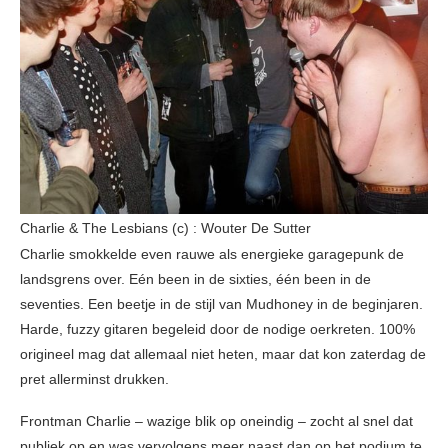
Charlie & The Lesbians (c) : Wouter De Sutter
Charlie smokkelde even rauwe als energieke garagepunk de
landsgrens over. Eén been in de sixties, één been in de
seventies. Een beetje in de stijl van Mudhoney in de beginjaren.
Harde, fuzzy gitaren begeleid door de nodige oerkreten. 100%
origineel mag dat allemaal niet heten, maar dat kon zaterdag de
pret allerminst drukken.
Frontman Charlie – wazige blik op oneindig – zocht al snel dat
publiek op en was vervolgens meer naast dan op het podium te