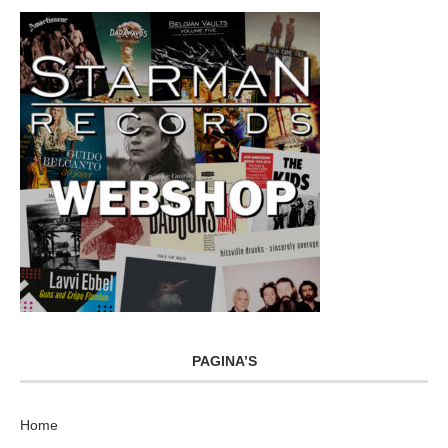
PAGINA’S
Home