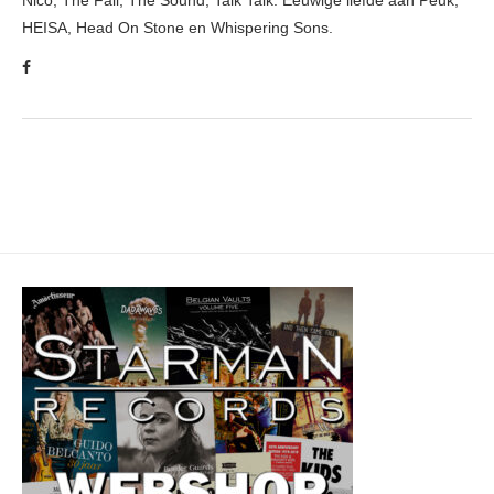
Nico, The Fall, The Sound, Talk Talk. Eeuwige liefde aan Peuk,
HEISA, Head On Stone en Whispering Sons.