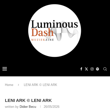
Home
LENI ARK © LENI ARK
LENI ARK © LENI ARK
written by
Didier Becu
26/05/2026