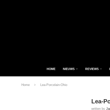
HOME
NIEUWS
REVIEWS
Home
Lea-Porcelain-Ohio
Lea-Po
written by
Ja