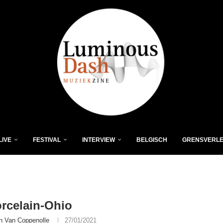
LIVE
FESTIVAL
INTERVIEW
BELGISCH
GRENSVERL
rcelain-Ohio
n Van Coppenolle
27/01/2021