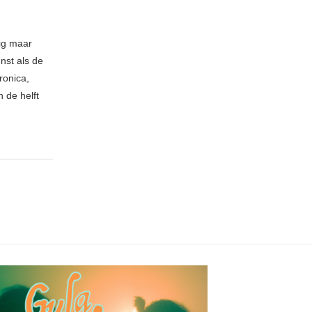
nig maar
nst als de
ronica,
 de helft