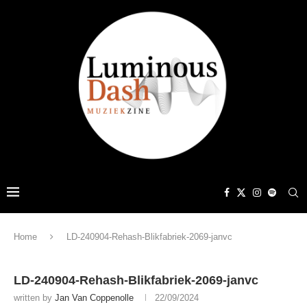
Home
LD-240904-Rehash-Blikfabriek-2069-janvc
LD-240904-Rehash-Blikfabriek-2069-janvc
written by
Jan Van Coppenolle
22/09/2024