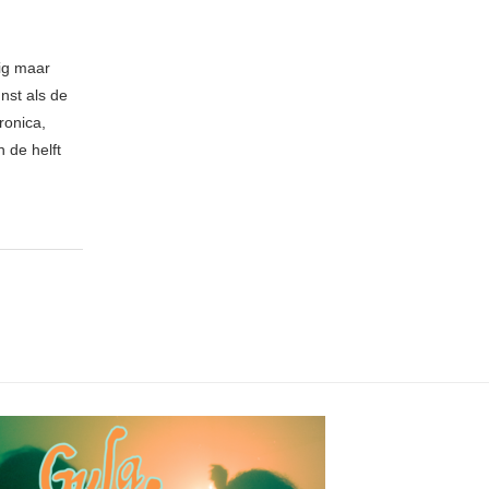
nig maar
nst als de
ronica,
 de helft