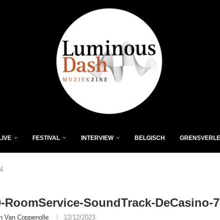
LIVE
FESTIVAL
INTERVIEW
BELGISCH
GRENSVERL
4
0-RoomService-SoundTrack-DeCasino-7
n Van Coppenolle
12/12/2023