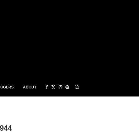
EGGERS
ABOUT
944