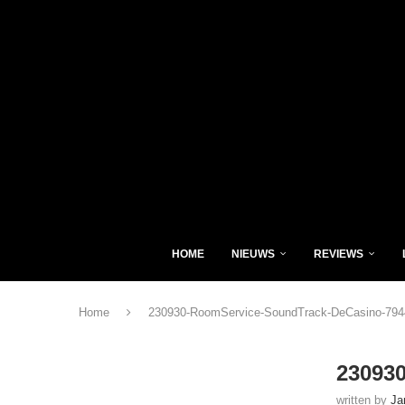
HOME
NIEUWS
REVIEWS
Home
230930-RoomService-SoundTrack-DeCasino-794
23093
written by
Ja