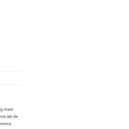
nig maar
nst als de
ronica,