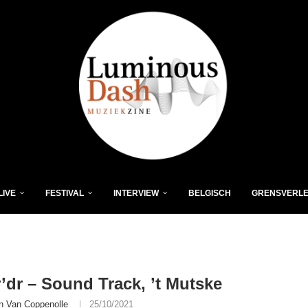
LIVE
FESTIVAL
INTERVIEW
BELGISCH
GRENSVERL
’dr – Sound Track, ’t Mutske
n Van Coppenolle
25/10/2021