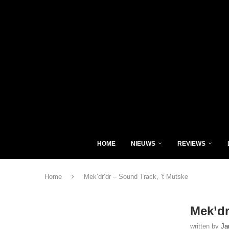
HOME
NIEUWS
REVIEWS
Home
Mek’dr’dr – Sound Track, ’t Mutske
Mek’dr
written by
Ja