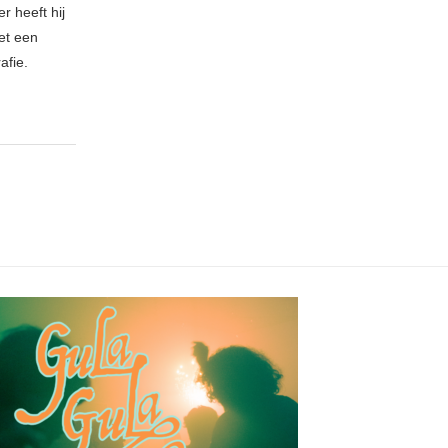
r heeft hij
et een
afie.