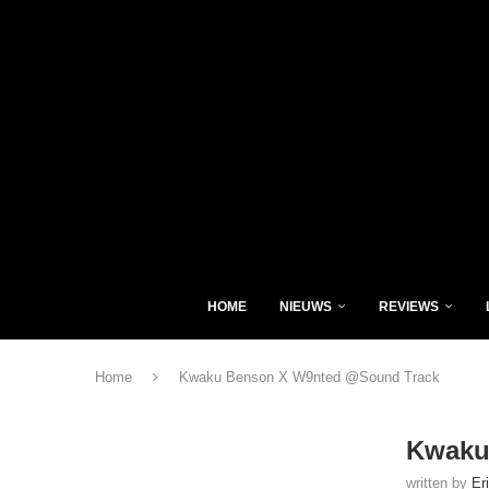
HOME
NIEUWS
REVIEWS
Home
Kwaku Benson X W9nted @Sound Track
Kwaku
written by
Er