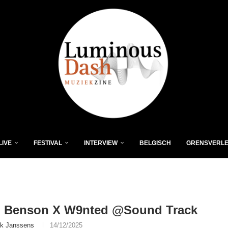
LIVE
FESTIVAL
INTERVIEW
BELGISCH
GRENSVERL
 Benson X W9nted @Sound Track
ik Janssens
14/12/2025