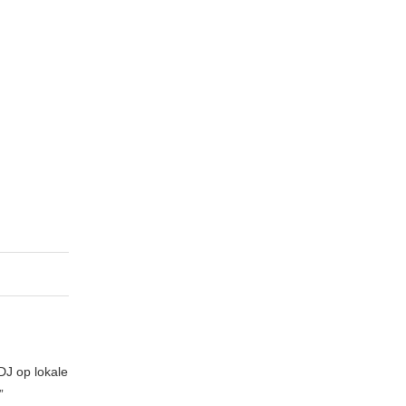
DJ op lokale
”