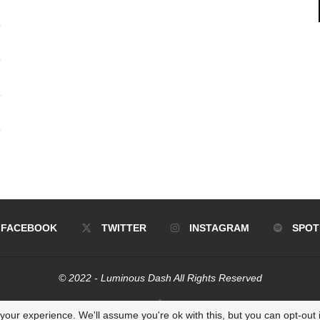
FACEBOOK
TWITTER
INSTAGRAM
SPOT
© 2022 - Luminous Dash All Rights Reserved
BACK TO TOP
our experience. We'll assume you're ok with this, but you can opt-out i